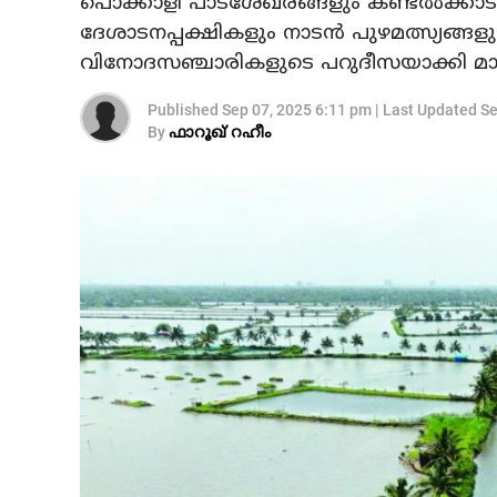
പൊക്കാളി പാടശേഖരങ്ങളും കണ്ടല്‍ക്കാട
ദേശാടനപ്പക്ഷികളും നാടന്‍ പുഴമത്സ്യങ്
വിനോദസഞ്ചാരികളുടെ പറുദീസയാക്കി മാറ്
Published
Sep 07, 2025 6:11 pm
|
Last Updated
Se
By
ഫാറൂഖ് റഹീം