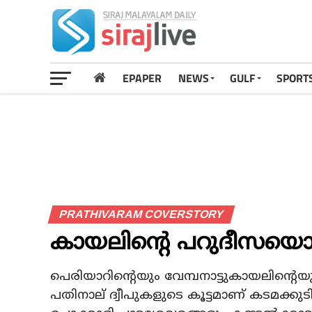
EPAPER
NEWS
GULF
SPORT
PRATHIVARAM COVERSTORY
കായലിന്റെ പറുദീസയൊരു
പെരിയാറിന്റെയും വേമ്പനാട്ടുകായലിന്റെയും 
പതിനാല് ദ്വീപുകളുടെ കൂട്ടമാണ് കടമക്ക