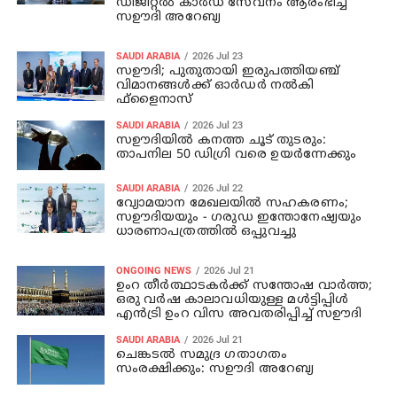
ഡിജിറ്റൽ കാർഡ് സേവനം ആരംഭിച്ച്
സഊദി അറേബ്യ
SAUDI ARABIA
2026 Jul 23
സഊദി; പുതുതായി ഇരുപത്തിയഞ്ച്
വിമാനങ്ങള്‍ക്ക് ഓര്‍ഡര്‍ നല്‍കി
ഫ്ളൈനാസ്
SAUDI ARABIA
2026 Jul 23
സഊദിയിൽ കനത്ത ചൂട് തുടരും:
താപനില 50 ഡിഗ്രി വരെ ഉയർന്നേക്കും
SAUDI ARABIA
2026 Jul 22
വ്യോമയാന മേഖലയിൽ സഹകരണം;
സഊദിയയും - ഗരുഡ ഇന്തോനേഷ്യയും
ധാരണാപത്രത്തിൽ ഒപ്പുവച്ചു
ONGOING NEWS
2026 Jul 21
ഉംറ തീർത്ഥാടകർക്ക് സന്തോഷ വാർത്ത;
ഒരു വർഷ കാലാവധിയുള്ള മൾട്ടിപ്പിൾ
എൻട്രി ഉംറ വിസ അവതരിപ്പിച്ച് സഊദി
SAUDI ARABIA
2026 Jul 21
ചെങ്കടൽ സമുദ്ര ഗതാഗതം
സംരക്ഷിക്കും: സഊദി അറേബ്യ