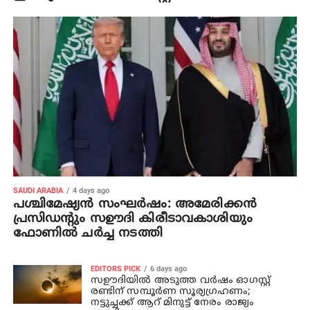
SAUDI ARABIA
4 days ago
പശ്ചിമേഷ്യന്‍ സംഘര്‍ഷം: അമേരിക്കന്‍
പ്രസിഡന്റും സഊദി കിരീടാവകാശിയും
ഫോണില്‍ ചര്‍ച്ച നടത്തി
EDITORS PICK
6 days ago
സഊദിയിൽ അടുത്ത വർഷം ഓഗസ്റ്റ്
രണ്ടിന് സമ്പൂർണ സൂര്യഗ്രഹണം;
നട്ടുച്ചക്ക് ആറ് മിനുട്ട് നേരം രാജ്യം