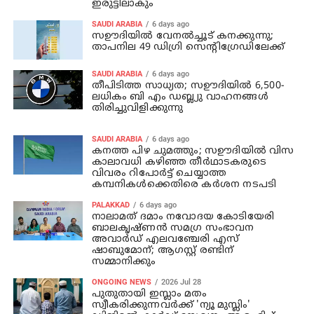
ഇരുട്ടിലാകും
SAUDI ARABIA
6 days ago
സഊദിയില്‍ വേനല്‍ച്ചൂട് കനക്കുന്നു;
താപനില 49 ഡിഗ്രി സെന്റിഗ്രേഡിലേക്ക്
SAUDI ARABIA
6 days ago
തീപിടിത്ത സാധ്യത; സഊദിയില്‍ 6,500-
ലധികം ബി എം ഡബ്ല്യു വാഹനങ്ങള്‍
തിരിച്ചുവിളിക്കുന്നു
SAUDI ARABIA
6 days ago
കനത്ത പിഴ ചുമത്തും; സഊദിയില്‍ വിസ
കാലാവധി കഴിഞ്ഞ തീര്‍ഥാടകരുടെ
വിവരം റിപോര്‍ട്ട് ചെയ്യാത്ത
കമ്പനികള്‍ക്കെതിരെ കര്‍ശന നടപടി
PALAKKAD
6 days ago
നാലാമത് ദമാം നവോദയ കോടിയേരി
ബാലകൃഷ്ണന്‍ സമഗ്ര സംഭാവന
അവാര്‍ഡ് എലവഞ്ചേരി എസ്
ഷാബുമോന്; ആഗസ്റ്റ് രണ്ടിന്
സമ്മാനിക്കും
ONGOING NEWS
2026 Jul 28
പുതുതായി ഇസ്ലാം മതം
സ്വീകരിക്കുന്നവർക്ക് 'ന്യൂ മുസ്ലിം'