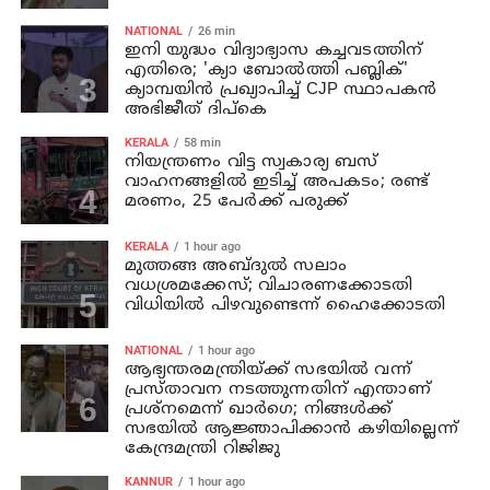
NATIONAL
26 min
ഇനി യുദ്ധം വിദ്യാഭ്യാസ കച്ചവടത്തിന്
എതിരെ; 'ക്യാ ബോൽത്തി പബ്ലിക്'
ക്യാമ്പയിൻ പ്രഖ്യാപിച്ച് CJP സ്ഥാപകൻ
അഭിജീത് ദിപ്കെ
KERALA
58 min
നിയന്ത്രണം വിട്ട സ്വകാര്യ ബസ്
വാഹനങ്ങളില്‍ ഇടിച്ച് അപകടം; രണ്ട്
മരണം, 25 പേർക്ക് പരുക്ക്
KERALA
1 hour ago
മുത്തങ്ങ അബ്ദുല്‍ സലാം
വധശ്രമക്കേസ്; വിചാരണക്കോടതി
വിധിയില്‍ പിഴവുണ്ടെന്ന് ഹൈക്കോടതി
NATIONAL
1 hour ago
ആഭ്യന്തരമന്ത്രിയ്ക്ക് സഭയില്‍ വന്ന്
പ്രസ്താവന നടത്തുന്നതിന് എന്താണ്
പ്രശ്‌നമെന്ന് ഖാര്‍ഗെ; നിങ്ങള്‍ക്ക്
സഭയില്‍ ആജ്ഞാപിക്കാന്‍ കഴിയില്ലെന്ന്
കേന്ദ്രമന്ത്രി റിജിജു
KANNUR
1 hour ago