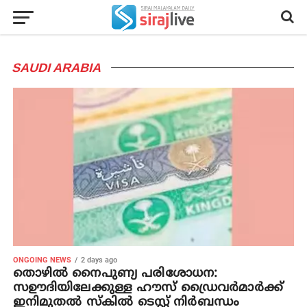
SAUDI ARABIA
ONGOING NEWS
2 days ago
തൊഴില്‍ നൈപുണ്യ പരിശോധന:
സഊദിയിലേക്കുള്ള ഹൗസ് ഡ്രൈവര്‍മാര്‍ക്ക്
ഇനിമുതല്‍ സ്‌കില്‍ ടെസ്റ്റ് നിര്‍ബന്ധം