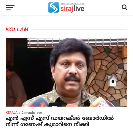
KOLLAM
KERALA
2 months ago
എൻ എസ് എസ് ഡയറക്ടർ ബോർഡിൽ
നിന്ന് ഗണേഷ് കുമാറിനെ നീക്കി