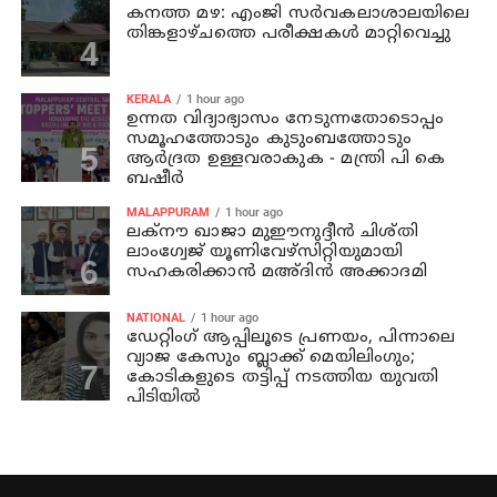
കനത്ത മഴ: എംജി സർവകലാശാലയിലെ
തിങ്കളാഴ്ചത്തെ പരീക്ഷകൾ മാറ്റിവെച്ചു
KERALA
1 hour ago
ഉന്നത വിദ്യാഭ്യാസം നേടുന്നതോടൊപ്പം
സമൂഹത്തോടും കുടുംബത്തോടും
ആര്‍ദ്രത ഉള്ളവരാകുക - മന്ത്രി പി കെ
ബഷീര്‍
MALAPPURAM
1 hour ago
ലക്‌നൗ ഖാജാ മുഈനുദ്ദീന്‍ ചിശ്തി
ലാംഗ്വേജ് യൂണിവേഴ്‌സിറ്റിയുമായി
സഹകരിക്കാന്‍ മഅ്ദിന്‍ അക്കാദമി
NATIONAL
1 hour ago
ഡേറ്റിംഗ് ആപ്പിലൂടെ പ്രണയം, പിന്നാലെ
വ്യാജ കേസും ബ്ലാക്ക് മെയിലിംഗും;
കോടികളുടെ തട്ടിപ്പ് നടത്തിയ യുവതി
പിടിയിൽ