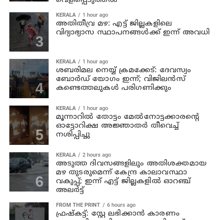
വെളിപ്പെടുത്തൽ
KERALA
1 hour ago
അതിതീവ്ര മഴ: എട്ട് ജില്ലകളിലെ
വിദ്യാഭ്യാസ സ്ഥാപനങ്ങൾക്ക് ഇന്ന് അവധി
KERALA
1 hour ago
ശബരിമല നെയ്യ് ക്രമക്കേട്: ദേവസ്വം
ബോർഡ് യോഗം ഇന്ന്; വിജിലൻസ്
കണ്ടെത്തലുകൾ പരിഗണിക്കും
KERALA
1 hour ago
മൂന്നാറില്‍ തോട്ടം മേല്‍നോട്ടക്കാരന്റെ
ഓട്ടോറിക്ഷ അജ്ഞാതര്‍ തീവെച്ച്
നശിപ്പിച്ചു
KERALA
2 hours ago
അടുത്ത ദിവസങ്ങളിലും അതിശക്തമായ
മഴ തുടരുമെന്ന് കേന്ദ്ര കാലാവസ്ഥാ
വകുപ്പ്; ഇന്ന് എട്ട് ജില്ലകളിൽ ഓറഞ്ച്
അലർട്ട്
FROM THE PRINT
6 hours ago
ഫ്രഷ്‌കട്ട്: സ്റ്റേ ലഭിക്കാന്‍ കാരണം