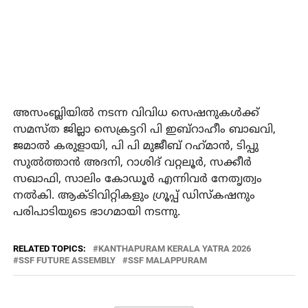
അസംബ്ലിയിൽ നടന്ന വിവിധ സെഷനുകൾക്ക്
സമസ്ത ജില്ലാ സെക്രട്ടറി പി ഇബ്‌റാഹീം ബാഖവി,
ജമാൽ കരുളായി, പി പി മുജീബ് റഹ്‌മാൻ, ടിപ്പു
സുൽത്താൻ അദനി, റാശിദ് വറ്റലൂർ, സക്കീർ
സഖാഫി, സാലിം കോഡൂർ എന്നിവർ നേതൃത്വം
നൽകി. ആക്ടിവിറ്റികളും ഗ്രൂപ്പ് ഡിസ്കഷനും
പരിപാടിയുടെ ഭാഗമായി നടന്നു.
RELATED TOPICS:
KANTHAPURAM KERALA YATRA 2026
SSF FUTURE ASSEMBLY
SSF MALAPPURAM