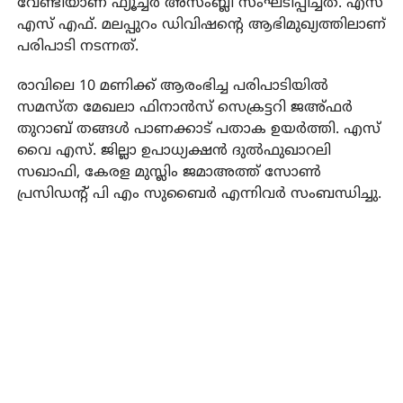
വേണ്ടിയാണ് ഫ്യൂച്ചർ അസംബ്ലി സംഘടിപ്പിച്ചത്. എസ്
എസ് എഫ്. മലപ്പുറം ഡിവിഷന്റെ ആഭിമുഖ്യത്തിലാണ്
പരിപാടി നടന്നത്.
രാവിലെ 10 മണിക്ക് ആരംഭിച്ച പരിപാടിയിൽ
സമസ്ത മേഖലാ ഫിനാൻസ് സെക്രട്ടറി ജഅ്ഫർ
തുറാബ് തങ്ങൾ പാണക്കാട് പതാക ഉയർത്തി. എസ്
വൈ എസ്‌. ജില്ലാ ഉപാധ്യക്ഷൻ ദുൽഫുഖാറലി
സഖാഫി, കേരള മുസ്ലിം ജമാഅത്ത് സോൺ
പ്രസിഡന്റ് പി എം സുബൈർ എന്നിവർ സംബന്ധിച്ചു.