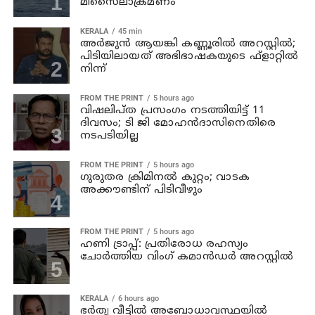
മിസൈലാക്രമണം
KERALA
45 min
അര്‍ജുന്‍ ആയങ്കി കണ്ണൂരില്‍ അറസ്റ്റില്‍;
പിടിയിലായത് അഭിഭാഷകയുടെ ഫ്‌ളാറ്റില്‍
നിന്ന്
FROM THE PRINT
5 hours ago
വിഷലിപ്ത പ്രസംഗം നടത്തിയിട്ട് 11
ദിവസം; ടി ജി മോഹൻദാസിനെതിരെ
നടപടിയില്ല
FROM THE PRINT
5 hours ago
ഗുരുതര ക്രിമിനൽ കുറ്റം; വാടക
അക്കൗണ്ടിന് പിടിവീഴും
FROM THE PRINT
5 hours ago
ഹണി ട്രാപ്പ്: പ്രതിരോധ രഹസ്യം
ചോർത്തിയ വിംഗ് കമാൻഡർ അറസ്റ്റിൽ
KERALA
6 hours ago
ഭര്‍തൃ വീട്ടില്‍ അബോധാവസ്ഥയില്‍