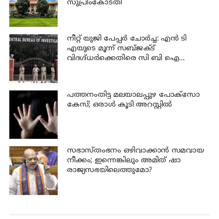
സുപ്രീംകോടതി
നീറ്റ് യുജി പേപ്പർ ചോർച്ച: എൻ ടി
എയുടെ മൂന്ന് സബ്ജക്ട്
വിദഗ്ദ്ധർക്കെതിരെ സി ബി ഐ
കുറ്റപത്രം; ജീവപര്യന്തം വരെ
തടവുശിക്ഷ ലഭിച്ചേക്കാം
പത്തനംതിട്ട മലയാലപ്പുഴ പോക്സോ
കേസ്; ഒരാള്‍ കൂടി അറസ്റ്റില്‍
സഭാസ്തംഭനം ഒഴിവാക്കാൻ സമവായ
നീക്കം; ഇന്നെങ്കിലും അമിത് ഷാ
രാജ്യസഭയിലെത്തുമോ?