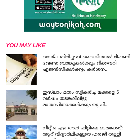
YOU MAY LIKE
വായ്പ തിരിച്ചടവ് വൈകിയാൽ ഭീഷണി
വേണ്ട; ബാങ്കുകൾക്കും റിക്കവറി
ഏജൻസികൾക്കും കർശന
നിയന്ത്രണങ്ങളുമായി ആർ ബി ഐ
ഇസ്‍ലാം മതം സ്വീകരിച്ച മക്കളെ 5
വർഷം തടങ്കലിലിട്ടു;
മാതാപിതാക്കൾക്കും യു പി
സർക്കാരിനും 25 ലക്ഷം പിഴ ചുമത്തി
ഹൈക്കോടതി
നീറ്റ് ഒ എം ആര്‍ ഷീറ്റിലെ ക്രമക്കേട്;
ആറ് വിദ്യാര്‍ഥികളുടെ ഹരജി തള്ളി