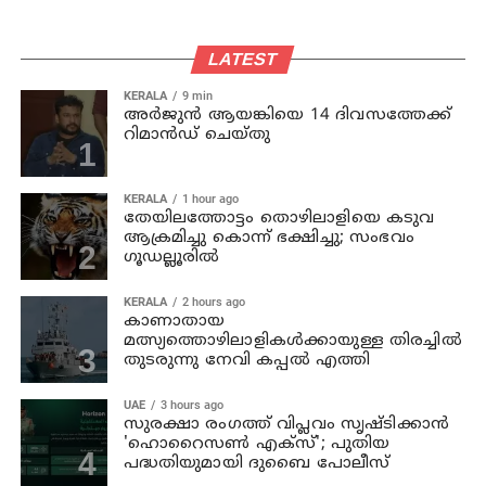
LATEST
KERALA
9 min
അര്‍ജുന്‍ ആയങ്കിയെ 14 ദിവസത്തേക്ക്
റിമാൻഡ് ചെയ്തു
KERALA
1 hour ago
തേയിലത്തോട്ടം തൊഴിലാളിയെ കടുവ
ആക്രമിച്ചു കൊന്ന് ഭക്ഷിച്ചു; സംഭവം
ഗൂഡല്ലൂരില്‍
KERALA
2 hours ago
കാണാതായ
മത്സ്യത്തൊഴിലാളികള്‍ക്കായുള്ള തിരച്ചില്‍
തുടരുന്നു നേവി കപ്പല്‍ എത്തി
UAE
3 hours ago
സുരക്ഷാ രംഗത്ത് വിപ്ലവം സൃഷ്ടിക്കാന്‍
'ഹൊറൈസണ്‍ എക്‌സ്'; പുതിയ
പദ്ധതിയുമായി ദുബൈ പോലീസ്