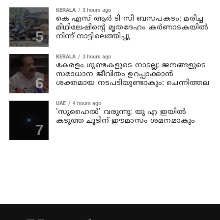
KERALA
3 hours ago
കെ എസ് ആര്‍ ടി സി ബസപകടം: മരിച്ച
മിഥിലേഷിന്റെ മൃതദേഹം കര്‍ണാടകയില്‍
നിന്ന് നാട്ടിലെത്തിച്ചു
KERALA
3 hours ago
കേരളം ഗുണ്ടകളുടെ നാടല്ല; ജനങ്ങളുടെ
സമാധാന ജീവിതം ഉറപ്പാക്കാന്‍
ശക്തമായ നടപടിയുണ്ടാകും: ചെന്നിത്തല
UAE
4 hours ago
'സുഹൈല്‍' വരുന്നു; യു എ ഇയില്‍
കടുത്ത ചൂടിന് ഈമാസം ശമനമാകും