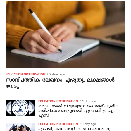
EDUCATION NOTIFICATION
2 days ago
സാന്പത്തിക ലേഖനം എഴുതൂ, ലക്ഷങ്ങൾ
നേടൂ
EDUCATION NOTIFICATION
1 day ago
മെഡിക്കൽ വിദ്യാഭ്യാസ രംഗത്ത് പുതിയ
പരിഷ്‌കാരങ്ങളുമായി എൻ ബി ഇ എം
എസ്
EDUCATION NOTIFICATION
1 day ago
എം ജി, കാലിക്കറ്റ് സർവകലാശാല;