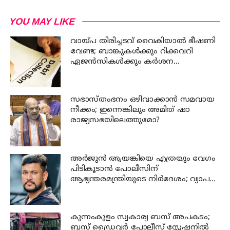
YOU MAY LIKE
വായ്പ തിരിച്ചടവ് വൈകിയാൽ ഭീഷണി
വേണ്ട; ബാങ്കുകൾക്കും റിക്കവറി
ഏജൻസികൾക്കും കർശന
നിയന്ത്രണങ്ങളുമായി ആർ ബി ഐ
സഭാസ്തംഭനം ഒഴിവാക്കാൻ സമവായ
നീക്കം; ഇന്നെങ്കിലും അമിത് ഷാ
രാജ്യസഭയിലെത്തുമോ?
അര്‍ജുന്‍ ആയങ്കിയെ എത്രയും വേഗം
പിടികൂടാന്‍ പോലീസിന്
ആഭ്യന്തരമന്ത്രിയുടെ നിര്‍ദേശം; വ്യാപക
പരിശോധന
കുന്നംകുളം സ്വകാര്യ ബസ് അപകടം;
ബസ് ഡ്രൈവര്‍ പോലീസ് സ്റ്റേഷനില്‍