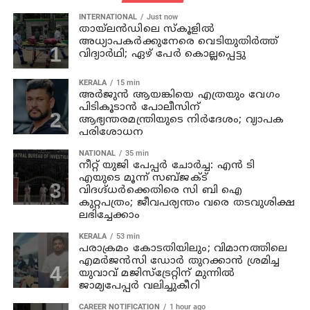
INTERNATIONAL
Just now
തായ്‌ലന്‍ഡിലെ സ്കൂളിൽ
അധ്യാപകര്‍ക്കുനേരെ വെടിയുതിർത്ത്
വിദ്യാർഥി; ഏഴ് പേര്‍ കൊല്ലപ്പെട്ടു
KERALA
15 min
അര്‍ജുന്‍ ആയങ്കിയെ എത്രയും വേഗം
പിടികൂടാന്‍ പോലീസിന്
ആഭ്യന്തരമന്ത്രിയുടെ നിര്‍ദേശം; വ്യാപക
പരിശോധന
NATIONAL
35 min
നീറ്റ് യുജി പേപ്പർ ചോർച്ച: എൻ ടി
എയുടെ മൂന്ന് സബ്ജക്ട്
വിദഗ്ദ്ധർക്കെതിരെ സി ബി ഐ
കുറ്റപത്രം; ജീവപര്യന്തം വരെ തടവുശിക്ഷ
ലഭിച്ചേക്കാം
KERALA
53 min
പരാക്രമം കോടതിയിലും; വിമാനത്തിലെ
എമര്‍ജന്‍സി ഡോര്‍ തുറക്കാന്‍ ശ്രമിച്ച
യുവാവ് മജിസ്ട്രേറ്റിന് മുന്നില്‍
ജാമ്യപേപ്പര്‍ വലിച്ചുകീറി
CAREER NOTIFICATION
1 hour ago