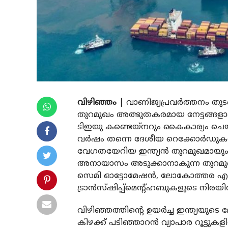
വിഴിഞ്ഞം |
വാണിജ്യപ്രവര്‍ത്തനം തുടങ
തുറമുഖം അത്ഭുതകരമായ നേട്ടങ്ങളാണ
ടിഇയു കണ്ടെയ്‌നറും കൈകാര്യം ചെയ
വര്‍ഷം തന്നെ ദേശീയ റെക്കോര്‍ഡുകള്
വേഗതയേറിയ ഇന്ത്യന്‍ തുറമുഖമായും
അനായാസം അടുക്കാനാകുന്ന തുറമുഖം എ
സെമി ഓട്ടോമേഷന്‍, ലോകോത്തര എൻ
ട്രാന്‍സ്ഷിപ്പ്‌മെന്റ്ഹബുകളുടെ നിര
വിഴിഞ്ഞത്തിന്റെ ഉയര്‍ച്ച ഇന്ത്യയുടെ ലോ
കിഴക്ക് പടിഞ്ഞാറന്‍ വ്യാപാര റൂട്ടുകള