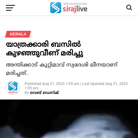
KERALA
യാത്രക്കാരി ബസില്‍
കുഴഞ്ഞുവീണ് മരിച്ചു
അന്തിക്കാട് കുറ്റിമാവ് സ്വദേശി ലീനയാണ്
മരിച്ചത്.
Published
Aug 31, 2025 1:05 pm
|
Last Updated
Aug 31, 2025
1:05 pm
By
വെബ് ഡെസ്‌ക്