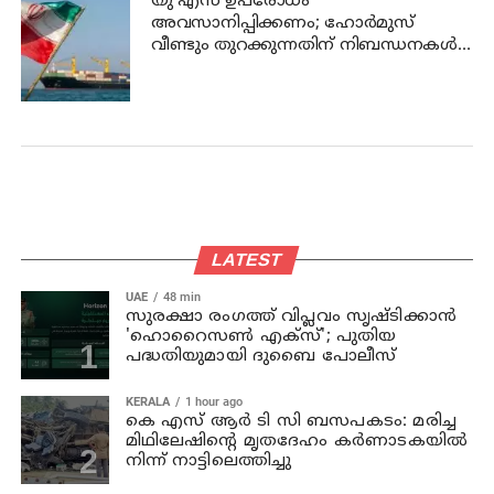
യു എസ് ഉപരോധം
അവസാനിപ്പിക്കണം; ഹോര്‍മുസ്
വീണ്ടും തുറക്കുന്നതിന് നിബന്ധനകള്‍
മുന്നോട്ട് വച്ച് ഇറാന്‍
LATEST
UAE
48 min
സുരക്ഷാ രംഗത്ത് വിപ്ലവം സൃഷ്ടിക്കാന്‍
'ഹൊറൈസണ്‍ എക്‌സ്'; പുതിയ
പദ്ധതിയുമായി ദുബൈ പോലീസ്
KERALA
1 hour ago
കെ എസ് ആര്‍ ടി സി ബസപകടം: മരിച്ച
മിഥിലേഷിന്റെ മൃതദേഹം കര്‍ണാടകയില്‍
നിന്ന് നാട്ടിലെത്തിച്ചു