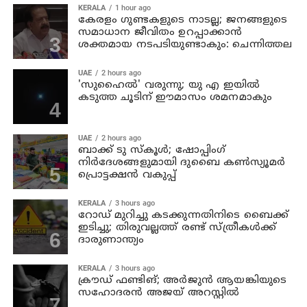
KERALA
1 hour ago
കേരളം ഗുണ്ടകളുടെ നാടല്ല; ജനങ്ങളുടെ
സമാധാന ജീവിതം ഉറപ്പാക്കാന്‍
ശക്തമായ നടപടിയുണ്ടാകും: ചെന്നിത്തല
UAE
2 hours ago
'സുഹൈല്‍' വരുന്നു; യു എ ഇയില്‍
കടുത്ത ചൂടിന് ഈമാസം ശമനമാകും
UAE
2 hours ago
ബാക്ക് ടു സ്‌കൂള്‍; ഷോപ്പിംഗ്
നിര്‍ദേശങ്ങളുമായി ദുബൈ കണ്‍സ്യൂമര്‍
പ്രൊട്ടക്ഷന്‍ വകുപ്പ്
KERALA
3 hours ago
റോഡ് മുറിച്ചു കടക്കുന്നതിനിടെ ബൈക്ക്
ഇടിച്ചു; തിരുവല്ലത്ത് രണ്ട് സ്ത്രീകള്‍ക്ക്
ദാരുണാന്ത്യം
KERALA
3 hours ago
ക്രൗഡ് ഫണ്ടിങ്; അര്‍ജുന്‍ ആയങ്കിയുടെ
സഹോദരന്‍ അജയ് അറസ്റ്റില്‍