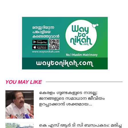
YOU MAY LIKE
കേരളം ഗുണ്ടകളുടെ നാടല്ല;
ജനങ്ങളുടെ സമാധാന ജീവിതം
ഉറപ്പാക്കാന്‍ ശക്തമായ
നടപടിയുണ്ടാകും: ചെന്നിത്തല
കെ എസ് ആര്‍ ടി സി ബസപകടം: മരിച്ച