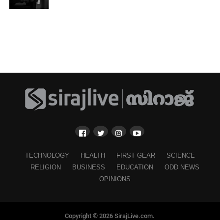
TECHNOLOGY
HEALTH
FIRST GEAR
SCIENCE
RELIGION
BUSINESS
EDUCATION
ODD NEWS
OPINIONS
Copyright © 2026 SirajLive.com.