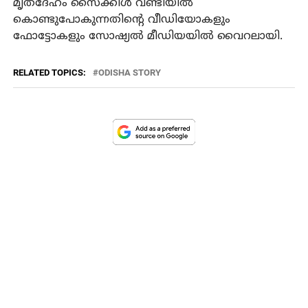
മൃതദേഹം സൈക്കിള്‍ വണ്ടിയില്‍
കൊണ്ടുപോകുന്നതിന്റെ വീഡിയോകളും
ഫോട്ടോകളും സോഷ്യല്‍ മീഡിയയില്‍ വൈറലായി.
RELATED TOPICS:
ODISHA STORY