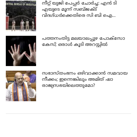
നീറ്റ് യുജി പേപ്പർ ചോർച്ച: എൻ ടി
എയുടെ മൂന്ന് സബ്ജക്ട്
വിദഗ്ദ്ധർക്കെതിരെ സി ബി ഐ
കുറ്റപത്രം; ജീവപര്യന്തം വരെ
തടവുശിക്ഷ ലഭിച്ചേക്കാം
പത്തനംതിട്ട മലയാലപ്പുഴ പോക്സോ
കേസ്; ഒരാള്‍ കൂടി അറസ്റ്റില്‍
സഭാസ്തംഭനം ഒഴിവാക്കാൻ സമവായ
നീക്കം; ഇന്നെങ്കിലും അമിത് ഷാ
രാജ്യസഭയിലെത്തുമോ?