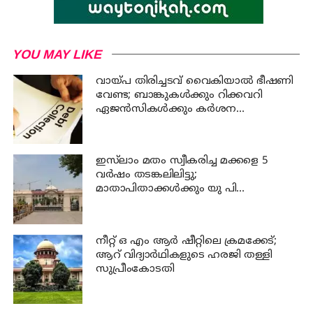
YOU MAY LIKE
വായ്പ തിരിച്ചടവ് വൈകിയാൽ ഭീഷണി
വേണ്ട; ബാങ്കുകൾക്കും റിക്കവറി
ഏജൻസികൾക്കും കർശന
നിയന്ത്രണങ്ങളുമായി ആർ ബി ഐ
ഇസ്‍ലാം മതം സ്വീകരിച്ച മക്കളെ 5
വർഷം തടങ്കലിലിട്ടു;
മാതാപിതാക്കൾക്കും യു പി
സർക്കാരിനും 25 ലക്ഷം പിഴ ചുമത്തി
ഹൈക്കോടതി
നീറ്റ് ഒ എം ആര്‍ ഷീറ്റിലെ ക്രമക്കേട്;
ആറ് വിദ്യാര്‍ഥികളുടെ ഹരജി തള്ളി
സുപ്രീംകോടതി