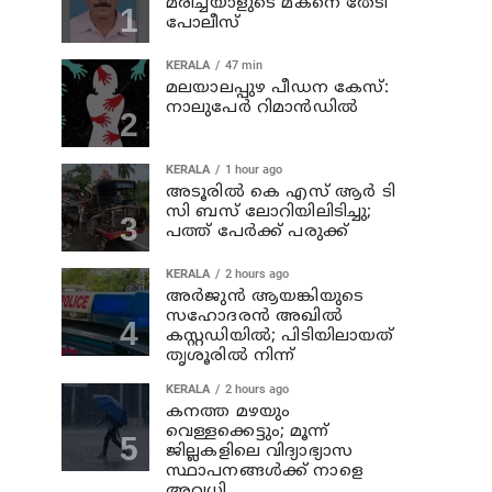
മരിച്ചയാളുടെ മകനെ തേടി
പോലീസ്
KERALA
47 min
മലയാലപ്പുഴ പീഡന കേസ്:
നാലുപേര്‍ റിമാന്‍ഡില്‍
KERALA
1 hour ago
അടൂരില്‍ കെ എസ് ആര്‍ ടി
സി ബസ് ലോറിയിലിടിച്ചു;
പത്ത് പേര്‍ക്ക് പരുക്ക്
KERALA
2 hours ago
അര്‍ജുന്‍ ആയങ്കിയുടെ
സഹോദരന്‍ അഖില്‍
കസ്റ്റഡിയില്‍; പിടിയിലായത്
തൃശൂരില്‍ നിന്ന്
KERALA
2 hours ago
കനത്ത മഴയും
വെള്ളക്കെട്ടും; മൂന്ന്‌
ജില്ലകളിലെ വിദ്യാഭ്യാസ
സ്ഥാപനങ്ങള്‍ക്ക് നാളെ
അവധി