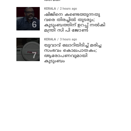
KERALA
2 hours ago
ഷിജിനെ കണ്ടെത്തുന്നതു
വരെ തിരച്ചില്‍ തുടരും;
കുടുംബത്തിന് ഉറപ്പ് നല്‍കി
മന്ത്രി സി പി ജോണ്‍
KERALA
3 hours ago
യുവാവ് ലോറിയിടിച്ച് മരിച്ച
സംഭവം കൊലപാതകം;
ആരോപണവുമായി
കുടുംബം