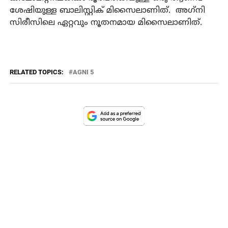
ശേഷിയുള്ള ബാലിസ്റ്റിക് മിസൈലാണിത്. അഗ്‌നി
സിരീസിലെ ഏറ്റവും നൂതനമായ മിസൈലാണിത്.
RELATED TOPICS:
AGNI 5