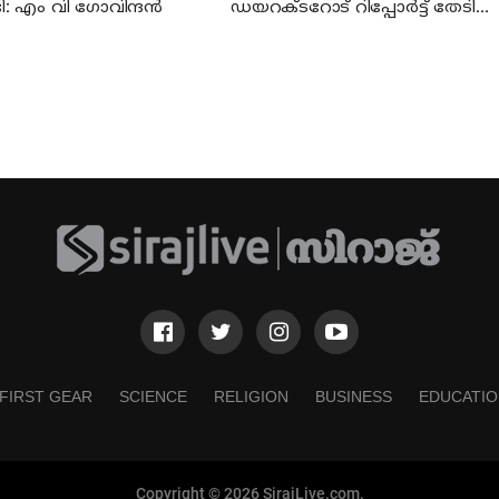
ി: എം വി ഗോവിന്ദന്‍
ഡയറക്ടറോട് റിപ്പോര്‍ട്ട് തേടി
വിദ്യാഭ്യാസ മന്ത്രി
FIRST GEAR
SCIENCE
RELIGION
BUSINESS
EDUCATIO
Copyright © 2026 SirajLive.com.