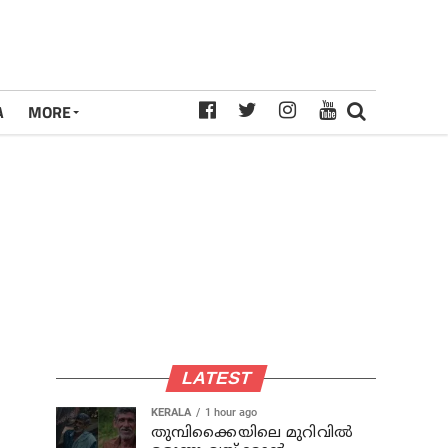
A
MORE
LATEST
KERALA
1 hour ago
തുമ്പിക്കൈയിലെ മുറിവില്‍