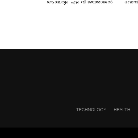
ആശ്ചര്യം: എം വി ജയരാജന്‍
വേണ്ട
TECHNOLOGY
HEALTH