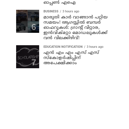
ഓപ്പൺ എഐ
BUSINESS
3 hours ago
മാരുതി കാർ വാങ്ങാൻ പറ്റിയ
സമയം! ആഗസ്റ്റിൽ ബമ്പർ
ഓഫറുകൾ: ഗ്രാന്റ് വിറ്റാര,
ഇൻവിക്റ്റോ മോഡലുകൾക്ക്
വൻ വിലക്കിഴിവ്!
EDUCATION NOTIFICATION
3 hours ago
എൻ എം എം എസ് എസ്
സ്കോളർഷിപ്പിന്
അപേക്ഷിക്കാം