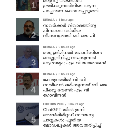
മരുന്നു വയ്ക്കാന്‍
ശ്രമിക്കുന്നതിനിടെ ആന
പാപ്പാനെ കൊലപ്പെടുത്തി
KERALA
1 hour ago
സവര്‍ക്കര്‍ വിവാദത്തിനു
പിന്നാലെ വര്‍ഗീയ
നീക്കവുമായി ബി ജെ പി
KERALA
2 hours ago
ഒരു ക്രിമിനല്‍ പോലീസിനെ
വെല്ലുവിളിച്ചു നടക്കുന്നത്
ആശ്ചര്യം: എം വി ജയരാജന്‍
KERALA
3 hours ago
കേരളത്തില്‍ വി ഡി
സതീശന്‍ ഭരിക്കുന്നത് ബി ജെ
പിക്കു വേണ്ടി: എം വി
ഗോവിന്ദന്‍
EDITORS PICK
3 hours ago
ChatGPT യിൽ ഇനി
അൺലിമിറ്റഡ് സൗജന്യ
ചാറ്റുകൾ; പുതിയ
മോഡലുകൾ അവതരിപ്പിച്ച്