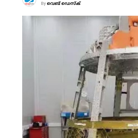
By
വെബ് ഡെസ്‌ക്