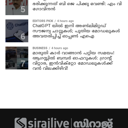
ഭരിക്കുന്നത് ബി ജെ പിക്കു വേണ്ടി: എം വി
ഗോവിന്ദന്‍
EDITORS PICK
4 hours ago
ChatGPT യിൽ ഇനി അൺലിമിറ്റഡ്
സൗജന്യ ചാറ്റുകൾ; പുതിയ മോഡലുകൾ
അവതരിപ്പിച്ച് ഓപ്പൺ എഐ
BUSINESS
4 hours ago
മാരുതി കാർ വാങ്ങാൻ പറ്റിയ സമയം!
ആഗസ്റ്റിൽ ബമ്പർ ഓഫറുകൾ: ഗ്രാന്റ്
വിറ്റാര, ഇൻവിക്റ്റോ മോഡലുകൾക്ക്
വൻ വിലക്കിഴിവ്!