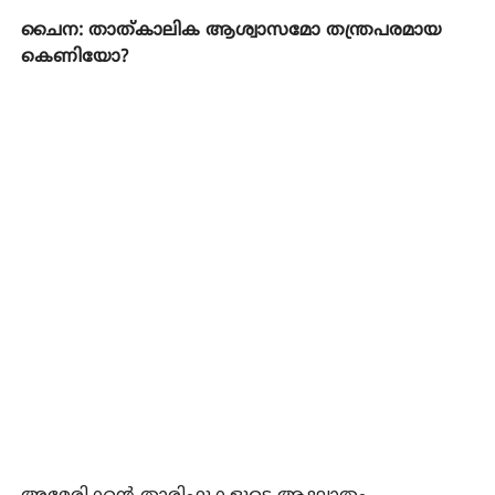
ചൈന: താത്കാലിക ആശ്വാസമോ തന്ത്രപരമായ
കെണിയോ?