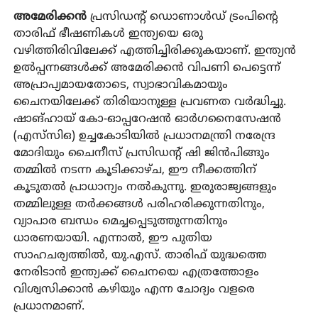
അമേരിക്കൻ
പ്രസിഡൻ്റ് ഡൊണാൾഡ് ട്രംപിൻ്റെ
താരിഫ് ഭീഷണികൾ ഇന്ത്യയെ ഒരു
വഴിത്തിരിവിലേക്ക് എത്തിച്ചിരിക്കുകയാണ്. ഇന്ത്യൻ
ഉൽപ്പന്നങ്ങൾക്ക് അമേരിക്കൻ വിപണി പെട്ടെന്ന്
അപ്രാപ്യമായതോടെ, സ്വാഭാവികമായും
ചൈനയിലേക്ക് തിരിയാനുള്ള പ്രവണത വർദ്ധിച്ചു.
ഷാങ്ഹായ് കോ-ഓപ്പറേഷൻ ഓർഗനൈസേഷൻ
(എസ്‌സി‌ഒ) ഉച്ചകോടിയിൽ പ്രധാനമന്ത്രി നരേന്ദ്ര
മോദിയും ചൈനീസ് പ്രസിഡൻ്റ് ഷി ജിൻപിങ്ങും
തമ്മിൽ നടന്ന കൂടിക്കാഴ്ച, ഈ നീക്കത്തിന്
കൂടുതൽ പ്രാധാന്യം നൽകുന്നു. ഇരുരാജ്യങ്ങളും
തമ്മിലുള്ള തർക്കങ്ങൾ പരിഹരിക്കുന്നതിനും,
വ്യാപാര ബന്ധം മെച്ചപ്പെടുത്തുന്നതിനും
ധാരണയായി. എന്നാൽ, ഈ പുതിയ
സാഹചര്യത്തിൽ, യു.എസ്. താരിഫ് യുദ്ധത്തെ
നേരിടാൻ ഇന്ത്യക്ക് ചൈനയെ എത്രത്തോളം
വിശ്വസിക്കാൻ കഴിയും എന്ന ചോദ്യം വളരെ
പ്രധാനമാണ്.