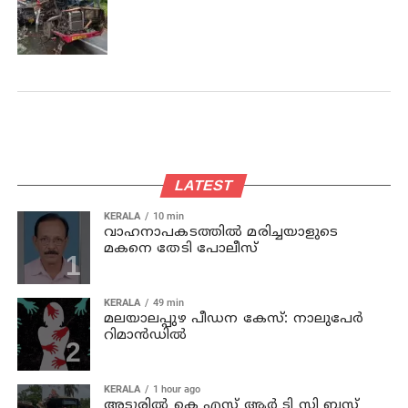
LATEST
KERALA
10 min
വാഹനാപകടത്തില്‍ മരിച്ചയാളുടെ
മകനെ തേടി പോലീസ്
KERALA
49 min
മലയാലപ്പുഴ പീഡന കേസ്: നാലുപേര്‍
റിമാന്‍ഡില്‍
KERALA
1 hour ago
അടൂരില്‍ കെ എസ് ആര്‍ ടി സി ബസ്