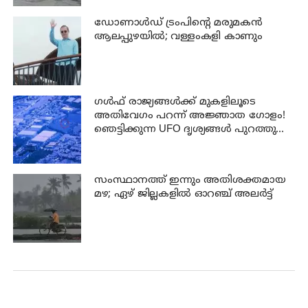
ഡോണാള്‍ഡ് ട്രംപിന്റെ മരുമകന്‍
ആലപ്പുഴയിൽ; വള്ളംകളി കാണും
ഗൾഫ് രാജ്യങ്ങൾക്ക് മുകളിലൂടെ
അതിവേഗം പറന്ന് അജ്ഞാത ഗോളം!
ഞെട്ടിക്കുന്ന UFO ദൃശ്യങ്ങൾ പുറത്തുവിട്ട്
പെന്റഗൺ
സംസ്ഥാനത്ത് ഇന്നും അതിശക്തമായ
മഴ; ഏഴ് ജില്ലകളില്‍ ഓറഞ്ച് അലര്‍ട്ട്