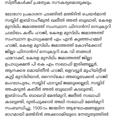
സ്ത്രീകള്‍ക്ക് പ്രത്യേക സൗകര്യമൊരുക്കും.
ലോഗോ പ്രകാശന ചടങ്ങില്‍ മഅ്ദിന്‍ ചെയര്‍മാന്‍
സയ്യിദ് ഇബ്‌റാഹീമുല്‍ ഖലീല്‍ അല്‍ ബുഖാരി, കേരള
മുസ്‌ലിം ജമാഅത്ത് സംസ്ഥാന ഫിനാന്‍സ് സെക്രട്ടറി
ചാലിയം കരീം ഹാജി, കേരള മുസ്‌ലിം ജമാഅത്ത്
സംസ്ഥാന ഉപാധ്യക്ഷന്‍ എം എന്‍ കുഞ്ഞഹമ്മദ്
ഹാജി, കേരള മുസ്‌ലിം ജമാഅത്ത് കോഴിക്കോട്
ജില്ലാ ഫിനാന്‍സ് സെക്രട്ടറി കെ വി തങ്ങള്‍
ഫറോക്ക്, കേരള മുസ്‌ലിം ജമാഅത്ത് ജില്ലാ
ഉപാധ്യക്ഷന്‍ പി കെ എം സഖാഫി ഇരിങ്ങല്ലൂര്‍,
ആനക്കര മൊയ്തീന്‍ ഹാജി, ഒളവട്ടൂര്‍ മുഹ്‌യിദ്ദീന്‍
കുട്ടി മുസ്‌ലിയാര്‍, റൈസ്‌കോ അബൂബക്കര്‍ ഹാജി
മംഗലാപുരം, സയ്യിദ് ഫാറൂഖ് ജമലുല്ലൈലി, സയ്യിദ്
അഹ്മദുല്‍ കബീര്‍ അല്‍ ബുഖാരി കടലുണ്ടി,
ഇബ്‌റാഹീം ബാഖവി മേല്‍മുറി, ജലീല്‍ സഖാഫി
കടലുണ്ടി, ദുല്‍ഫുക്കാര്‍ അലി സഖാഫി മേല്‍മുറി
സംബന്ധിച്ചു. 1500-ാം ജന്മദിന ആഘോഷങ്ങളുടെ
ഭാഗമായി മഅ്ദിന്‍ അക്കാദമിയുടെ നേതൃത്വത്തില്‍