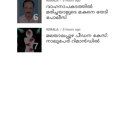
KERALA
8 hours ago
വാഹനാപകടത്തില്‍
മരിച്ചയാളുടെ മകനെ തേടി
പോലീസ്
KERALA
8 hours ago
മലയാലപ്പുഴ പീഡന കേസ്:
നാലുപേര്‍ റിമാന്‍ഡില്‍