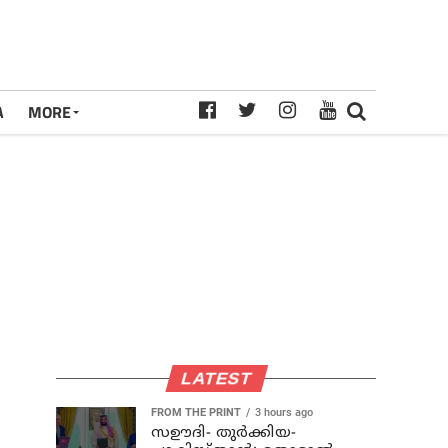
A
MORE
LATEST
FROM THE PRINT
3 hours ago
സഊദി- തുർക്കിയ-