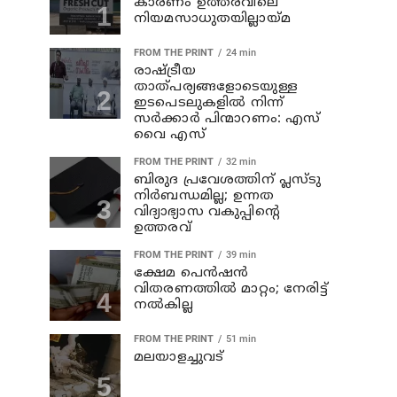
കാരണം ഉത്തരവിലെ
നിയമസാധുതയില്ലായ്മ
FROM THE PRINT
24 min
രാഷ്ട്രീയ
താത്പര്യങ്ങളോടെയുള്ള
ഇടപെടലുകളില്‍ നിന്ന്
സര്‍ക്കാര്‍ പിന്മാറണം: എസ്
വൈ എസ്
FROM THE PRINT
32 min
ബിരുദ പ്രവേശത്തിന് പ്ലസ്ടു
നിര്‍ബന്ധമില്ല; ഉന്നത
വിദ്യാഭ്യാസ വകുപ്പിന്റെ
ഉത്തരവ്
FROM THE PRINT
39 min
ക്ഷേമ പെന്‍ഷന്‍
വിതരണത്തില്‍ മാറ്റം; നേരിട്ട്
നല്‍കില്ല
FROM THE PRINT
51 min
മലയാളച്ചുവട്