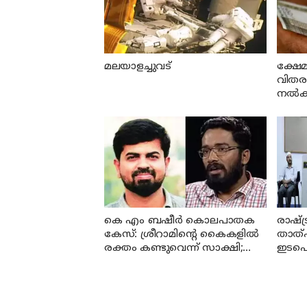
മലയാളച്ചുവട്
ക്ഷേമ
വിതരണത
നല്‍കി
കെ എം ബഷീര്‍ കൊലപാതക
രാഷ്ട
കേസ്: ശ്രീറാമിന്റെ കൈകളില്‍
താത്
രക്തം കണ്ടുവെന്ന് സാക്ഷി;
ഇടപെട
കേസില്‍ നിര്‍ണായക മൊഴി
സര്‍ക
വൈ 