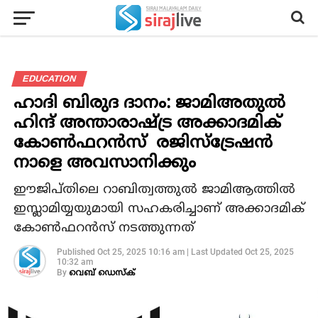
EDUCATION
ഹാദി ബിരുദ ദാനം: ജാമിഅതുൽ
ഹിന്ദ് അന്താരാഷ്ട്ര അക്കാദമിക്
കോൺഫറൻസ് രജിസ്ട്രേഷൻ
നാളെ അവസാനിക്കും
ഈജിപ്തിലെ റാബിത്വത്തുൽ ജാമിആത്തിൽ
ഇസ്ലാമിയ്യയുമായി സഹകരിച്ചാണ് അക്കാദമിക്
കോൺഫറൻസ് നടത്തുന്നത്
Published
Oct 25, 2025 10:16 am
|
Last Updated
Oct 25, 2025
10:32 am
By
വെബ് ഡെസ്‌ക്