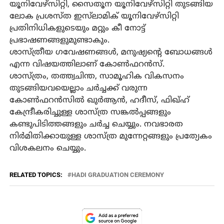
യൂനിവേഴ്‌സിറ്റി, സൈതൂന യൂനിവേഴ്‌സിറ്റി തുടങ്ങിയ
ലോക പ്രശസ്ത ഇസ്‌ലാമിക് യൂനിവേഴ്‌സിറ്റി
പ്രതിനിധികളുടെയും മറ്റും കീ നോട്ട്
പ്രഭാഷണങ്ങളുമുണ്ടാകും.
ശാസ്ത്രീയ ഗവേഷണങ്ങൾ, മനുഷ്യന്റെ ബോധങ്ങൾ
എന്ന വിഷയത്തിലാണ് കോൺഫറൻസ്.
ശാസ്ത്രം, തത്ത്വചിന്ത, സാമൂഹിക വികസനം
തുടങ്ങിയവയെല്ലാം ചർച്ചക്ക് വരുന്ന
കോൺഫറൻസിൽ ഖുർആൻ, ഹദീസ്, ഫിഖ്ഹ്
കേന്ദ്രീകരിച്ചുള്ള ശാസ്ത്ര സങ്കൽപ്പങ്ങളും
കണ്ടുപിടിത്തങ്ങളും ചർച്ച ചെയ്യും. നവഭാരത
നിർമിതിക്കായുള്ള ശാസ്ത്ര മുന്നേറ്റങ്ങളും പ്രത്യേകം
വിശകലനം ചെയ്യും.
RELATED TOPICS:
HADI GRADUATION CEREMONY