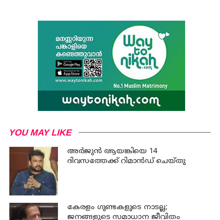
YOU MAY LIKE
അര്‍ജുന്‍ ആയങ്കിയെ 14
ദിവസത്തേക്ക് റിമാൻഡ് ചെയ്തു
കേരളം ഗുണ്ടകളുടെ നാടല്ല;
ജനങ്ങളുടെ സമാധാന ജീവിതം