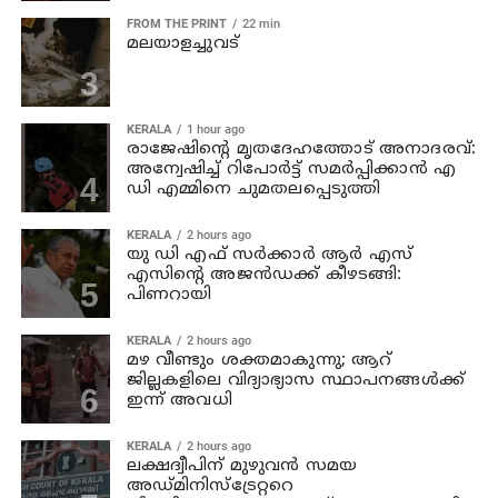
FROM THE PRINT
22 min
മലയാളച്ചുവട്
KERALA
1 hour ago
രാജേഷിന്റെ മൃതദേഹത്തോട് അനാദരവ്:
അന്വേഷിച്ച് റിപോര്‍ട്ട് സമര്‍പ്പിക്കാന്‍ എ
ഡി എമ്മിനെ ചുമതലപ്പെടുത്തി
KERALA
2 hours ago
യു ഡി എഫ് സര്‍ക്കാര്‍ ആര്‍ എസ്
എസിന്റെ അജന്‍ഡക്ക്‌ കീഴടങ്ങി:
പിണറായി
KERALA
2 hours ago
മഴ വീണ്ടും ശക്തമാകുന്നു; ആറ്
ജില്ലകളിലെ വിദ്യാഭ്യാസ സ്ഥാപനങ്ങള്‍ക്ക്
ഇന്ന് അവധി
KERALA
2 hours ago
ലക്ഷദ്വീപിന് മുഴുവന്‍ സമയ
അഡ്മിനിസ്‌ട്രേറ്ററെ