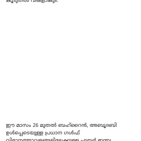
കൂടുതല്‍ വഷളാകും.
ഈ മാസം 26 മുതല്‍ ബഹ്റൈന്‍, അബൂദബി
ഉള്‍പ്പെടെയുള്ള പ്രധാന ഗള്‍ഫ്
വിമാനത്താവളങ്ങളിലേക്കുള്ള എയര്‍ ഇന്ത്യ