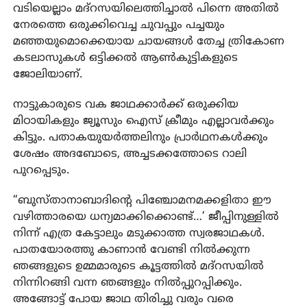
വടിയെല്ലാം മദ്റസയിലെത്തിച്ചാൽ പിന്നെ അതിൽ
നേരത്തെ ഒരുക്കിവെച്ച ചുവപ്പും പച്ചയും
മഞ്ഞയുമൊക്കെയായ ചായങ്ങൾ തേച്ച ത്രികോണ
കടലാസുകൾ ഒട്ടിക്കൽ ആൺകുട്ടികളുടെ
ജോലിയാണ്.
നാട്ടുകാരുടെ വക ജാഥക്കാർക്ക് ഒരുക്കിയ
മിഠായികളും ജ്യൂസും ഐസ് ക്രീമും എല്ലാവർക്കും
കിട്ടും. പതാകയുയർത്തലിനും പ്രാർഥനകൾക്കും
ശേഷം അദബോടെ, അച്ചടക്കത്തോടെ റാലി
പുറപ്പെടും.
“ബുസ്താനാബാദിന്റെ പിഞ്ചോമനമക്കളിതാ ഈ
വഴിത്താരയെ ധന്യമാക്കിക്കൊണ്ട്…’ ജീപ്പിനുള്ളിൽ
നിന്ന് എത്ര കേട്ടാലും മടുക്കാത്ത സ്വരജാഥകൾ.
പാതയോരത്തു കാണാൻ വേണ്ടി നിൽക്കുന്ന
ഞങ്ങളുടെ ഉമ്മമാരുടെ കൂട്ടത്തിൽ മദ്റസയിൽ
നിന്നിറങ്ങി വന്ന ഞങ്ങളും നിൽപ്പുറപ്പിക്കും.
അങ്ങോട്ട് പോയ ജാഥ തിരിച്ചു വരും വരെ