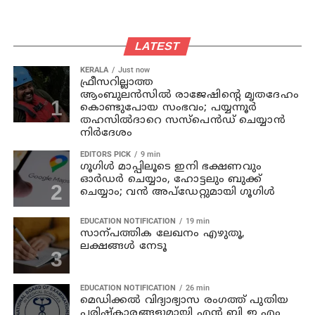
LATEST
KERALA
Just now
ഫ്രീസറില്ലാത്ത
ആംബുലൻസിൽ രാജേഷിന്റെ മൃതദേഹം
കൊണ്ടുപോയ സംഭവം; പയ്യന്നൂർ
തഹസിൽദാറെ സസ്പെൻഡ് ചെയ്യാന്‍
നിര്‍ദേശം
EDITORS PICK
9 min
ഗൂഗിൾ മാപ്പിലൂടെ ഇനി ഭക്ഷണവും
ഓർഡർ ചെയ്യാം, ഹോട്ടലും ബുക്ക്
ചെയ്യാം; വൻ അപ്‌ഡേറ്റുമായി ഗൂഗിൾ
EDUCATION NOTIFICATION
19 min
സാന്പത്തിക ലേഖനം എഴുതൂ,
ലക്ഷങ്ങൾ നേടൂ
EDUCATION NOTIFICATION
26 min
മെഡിക്കൽ വിദ്യാഭ്യാസ രംഗത്ത് പുതിയ
പരിഷ്‌കാരങ്ങളുമായി എൻ ബി ഇ എം