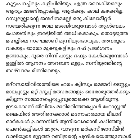
കൂട്ടംപറച്ചിലും കളിചിരിയും. എത്ര വൈകിയാലും
ആരും മടങ്ങിപ്പോകില്ല, ആർക്കും കാല് കഴക്കില്ല.
റസൂലുല്ലാന്റെ ജന്മദിനമല്ലേ! ഒരു കിലോമീറ്റർ
സഞ്ചരിക്കുന്ന ജാഥ മടങ്ങിവരുമ്പോൾ ആൾബലം
പോയതിലും ഇരട്ടിയിൽ അധികമാകും. തൊട്ടടുത്ത
മഹല്ലിലെ സംഘമാണ് മുന്നിലുണ്ടാവുക. അവരുടെ
വകയും ഓരോ മുക്കുകളിലും ദഫ് പ്രദർശനം
ഉണ്ടാകും. ദൂരെ നിന്ന് പാട്ടും ദഫും കേൾക്കുമ്പോൾ
ഉള്ളിൽ ആനന്ദം അറബന മുട്ടും. സനിയ്യത്തിന്റെ
താഴ്‌വാരം മിന്നിമറയും.
മദ്റസാജീവിതത്തിലെ ഹരം ക്വിസും മെമ്മറി ടെസ്റ്റും
മാലപ്പാട്ടും മറ്റ് ഗ്രൂപ്പ്‌ മത്സരങ്ങളും ഓരോരുത്തർക്കും
കിട്ടുന്ന സമ്മാനപ്പെരുപ്പവുമൊക്കെ ആയിരുന്നു.
ഇടക്കൊന്ന് ജീവിതം മാറിമറിഞ്ഞപ്പോൾ ഹോസ്റ്റൽ
ലൈഫിൽ അതിനെക്കാൾ മനോഹരമായ മീലാദ്
ഓർമകൾ പ്രാണനിൽ തുന്നിവെക്കാൻ കഴിഞ്ഞു.
പെൺകുട്ടികൾ മാത്രം വാഴുന്ന മർകസ് ജാസ്മിൻ
വാലിയുടെ മുറ്റത്ത് റബീഇന്റെ ചന്ദ്രികയെത്തുമ്പോൾ