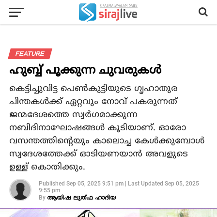
FEATURE
ഹുബ്ബ്‌ പൂക്കുന്ന ചുവരുകൾ
കെട്ടിച്ചുവിട്ട പെൺകുട്ടിയുടെ ഗൃഹാതുര
ചിന്തകൾക്ക് ഏറ്റവും നോവ് പകരുന്നത്
ജന്മദേശത്തെ സ്വർഗമാക്കുന്ന
നബിദിനാഘോഷങ്ങൾ കൂടിയാണ്. ഓരോ
വസന്തത്തിന്റെയും കാലൊച്ച കേൾക്കുമ്പോൾ
സ്വദേശത്തേക്ക് ഓടിയണയാൻ അവളുടെ
ഉള്ള് കൊതിക്കും.
Published
Sep 05, 2025 9:51 pm
|
Last Updated
Sep 05, 2025
9:55 pm
By
ആയിഷ ലുത്ഫ ഹാദിയ