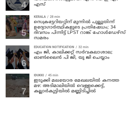
എസ്
KERALA
28 min
സെക്രട്ടേറിയറ്റിന് മുന്നിൽ പുല്ലുതിന്ന്
ഉദ്യോഗാർത്ഥികളുടെ പ്രതിഷേധം; 34
ദിവസം പിന്നിട്ട് LPST റാങ്ക് ഹോൾഡേഴ്സ്
സമരം
EDUCATION NOTIFICATION
32 min
എം ജി, കാലിക്കറ്റ് സർവകലാശാല;
ഓൺലൈൻ പി ജി, യു ജി ചെയ്യാം
IDUKKI
45 min
ഇടുക്കി മലയോര മേഖലയിൽ കനത്ത
മഴ: അടിമാലിയിൽ വെള്ളക്കെട്ട്,
കല്ലാർകുട്ടിയിൽ മണ്ണിടിച്ചിൽ