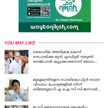
YOU MAY LIKE
ലൈംഗിക അതിക്രമ കേസ്:
തെഹൽക്ക മുൻ എഡിറ്റർ തരുൺ
തേജ്പാൽ കുറ്റക്കാരനെന്ന് ബോംബെ
ഹൈക്കോടതി
മുഖ്യമന്ത്രിയുടെ ഹെലികോപ്റ്റർ യാത്ര
വിവാദം; ചോദ്യങ്ങളിൽ നിന്ന്
ഒഴിഞ്ഞുമാറി എ ഐ സി സി ജനറൽ
സെക്രട്ടറി കെ സി വേണുഗോപാൽ
ഇ ഡി ഉദ്യോഗസ്ഥരെ ആക്രമിച്ച