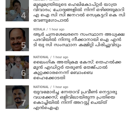
മുഖ്യമന്ത്രിയുടെ ഹെലികോപ്റ്റർ യാത്ര
വിവാദം; ചോദ്യങ്ങളിൽ നിന്ന് ഒഴിഞ്ഞുമാറി
എ ഐ സി സി ജനറൽ സെക്രട്ടറി കെ സി
വേണുഗോപാൽ
KERALA
1 hour ago
ആര്‍ ചന്ദ്രശേഖരനെ സംസ്ഥാന അധ്യക്ഷ
പദവിയില്‍ നിന്നു നീക്കാനായി ഐ എന്‍
ടി യു സി സംസ്ഥാന കമ്മിറ്റി പിരിച്ചുവിടും
NATIONAL
1 hour ago
ലൈംഗിക അതിക്രമ കേസ്: തെഹൽക്ക
മുൻ എഡിറ്റർ തരുൺ തേജ്പാൽ
കുറ്റക്കാരനെന്ന് ബോംബെ
ഹൈക്കോടതി
NATIONAL
1 hour ago
യുവമോര്‍ച്ച നേതാവ് പ്രവീണ്‍ നെട്ടാരു
വധക്കേസ്; ഒളിവിലായിരുന്ന പ്രതിയെ
കൊച്ചിയില്‍ നിന്ന് അറസ്റ്റ് ചെയ്ത്
എന്‍ഐഎ