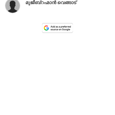
മുജീബ്‌റഹ്മാന്‍ വെങ്ങാട്