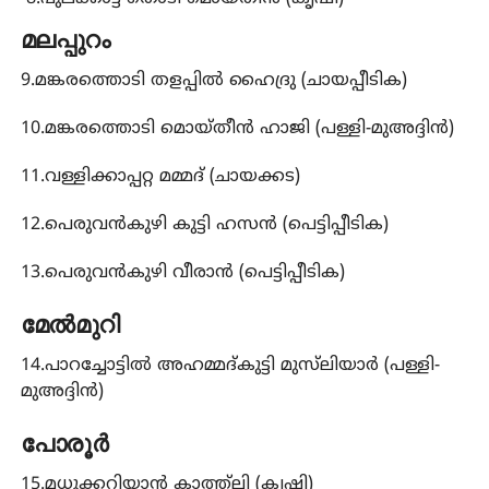
മലപ്പുറം
9.മങ്കരത്തൊടി തളപ്പിൽ ഹൈദ്രു (ചായപ്പീടിക)
10.മങ്കരത്തൊടി മൊയ്തീൻ ഹാജി (പള്ളി-മുഅദ്ദിൻ)
11.വള്ളിക്കാപ്പറ്റ മമ്മദ് (ചായക്കട)
12.പെരുവൻകുഴി കുട്ടി ഹസൻ (പെട്ടിപ്പീടിക)
13.പെരുവൻകുഴി വീരാൻ (പെട്ടിപ്പീടിക)
മേൽമുറി
14.പാറച്ചോട്ടിൽ അഹമ്മദ്കുട്ടി മുസ്‌ലിയാർ (പള്ളി-
മുഅദ്ദിൻ)
പോരൂർ
15.മധുക്കറിയാൻ കാത്ത്‌ലി (കൃഷി)