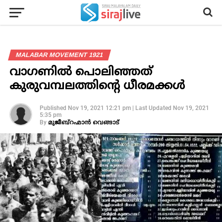
MALABAR MOVEMENT 1921
വാഗണിൽ പൊലിഞ്ഞത്
കുരുവമ്പലത്തിൻ്റെ ധീരമക്കൾ
Published
Nov 19, 2021 12:21 pm
|
Last Updated
Nov 19, 2021
5:35 pm
By
മുജീബ്‌റഹ്മാന്‍ വെങ്ങാട്