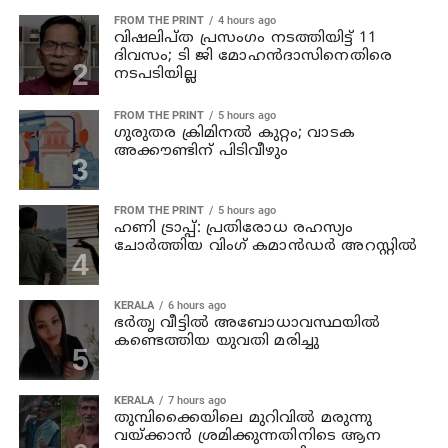
FROM THE PRINT
4 hours ago
വിഷലിപ്ത പ്രസംഗം നടത്തിയിട്ട് 11
ദിവസം; ടി ജി മോഹൻദാസിനെതിരെ
നടപടിയില്ല
FROM THE PRINT
5 hours ago
ഗുരുതര ക്രിമിനൽ കുറ്റം; വാടക
അക്കൗണ്ടിന് പിടിവീഴും
FROM THE PRINT
5 hours ago
ഹണി ട്രാപ്പ്: പ്രതിരോധ രഹസ്യം
ചോർത്തിയ വിംഗ് കമാൻഡർ അറസ്റ്റിൽ
KERALA
6 hours ago
ഭര്‍തൃ വീട്ടില്‍ അബോധാവസ്ഥയില്‍
കണ്ടെത്തിയ യുവതി മരിച്ചു
KERALA
7 hours ago
തുമ്പിക്കൈയിലെ മുറിവില്‍ മരുന്നു
വയ്ക്കാന്‍ ശ്രമിക്കുന്നതിനിടെ ആന