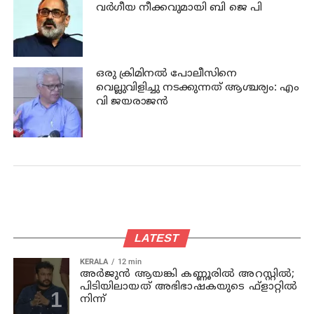
വര്‍ഗീയ നീക്കവുമായി ബി ജെ പി
ഒരു ക്രിമിനല്‍ പോലീസിനെ
വെല്ലുവിളിച്ചു നടക്കുന്നത് ആശ്ചര്യം: എം
വി ജയരാജന്‍
LATEST
KERALA
12 min
അര്‍ജുന്‍ ആയങ്കി കണ്ണൂരില്‍ അറസ്റ്റില്‍;
പിടിയിലായത് അഭിഭാഷകയുടെ ഫ്‌ളാറ്റില്‍
നിന്ന്