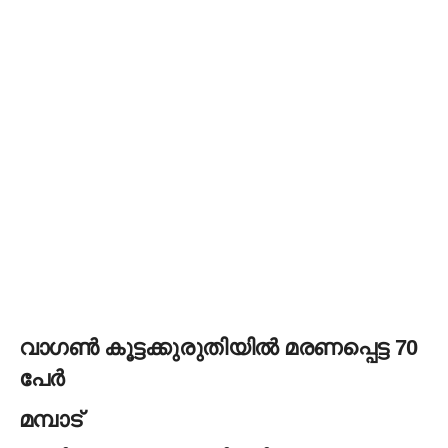
വാഗൺ കൂട്ടക്കുരുതിയില്‍ മരണപ്പെട്ട 70
പേർ
മമ്പാട്