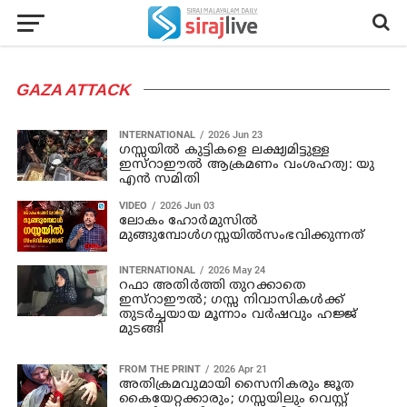
GAZA ATTACK
INTERNATIONAL
2026 Jun 23
ഗസ്സയിൽ കുട്ടികളെ ലക്ഷ്യമിട്ടുള്ള
ഇസ്റാഈൽ ആക്രമണം വംശഹത്യ: യു
എൻ സമിതി
VIDEO
2026 Jun 03
ലോകം ഹോർമുസിൽ
മുങ്ങുമ്പോൾഗസ്സയിൽസംഭവിക്കുന്നത്
INTERNATIONAL
2026 May 24
റഫാ അതിർത്തി തുറക്കാതെ
ഇസ്റാഈൽ; ഗസ്സ നിവാസികൾക്ക്
തുടർച്ചയായ മൂന്നാം വർഷവും ഹജ്ജ്
മുടങ്ങി
FROM THE PRINT
2026 Apr 21
അതിക്രമവുമായി സൈനികരും ജൂത
കൈയേറ്റക്കാരും; ഗസ്സയിലും വെസ്റ്റ്