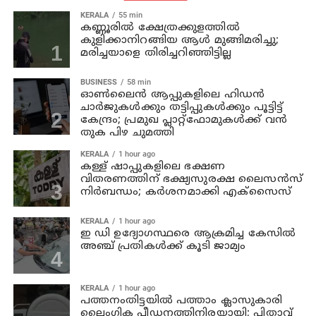
KERALA
55 min
കണ്ണൂരില്‍ ക്ഷേത്രക്കുളത്തില്‍
കുളിക്കാനിറങ്ങിയ ആള്‍ മുങ്ങിമരിച്ചു;
മരിച്ചയാളെ തിരിച്ചറിഞ്ഞിട്ടില്ല
BUSINESS
58 min
ഓൺലൈൻ ആപ്പുകളിലെ ഹിഡൻ
ചാർജുകൾക്കും തട്ടിപ്പുകൾക്കും പൂട്ടിട്ട്
കേന്ദ്രം; പ്രമുഖ പ്ലാറ്റ്‌ഫോമുകൾക്ക് വൻ
തുക പിഴ ചുമത്തി
KERALA
1 hour ago
കള്ള് ഷാപ്പുകളിലെ ഭക്ഷണ
വിതരണത്തിന് ഭക്ഷ്യസുരക്ഷ ലൈസന്‍സ്
നിര്‍ബന്ധം; കര്‍ശനമാക്കി എക്സൈസ്
KERALA
1 hour ago
ഇ ഡി ഉദ്യോഗസ്ഥരെ ആക്രമിച്ച കേസില്‍
അഞ്ച് പ്രതികള്‍ക്ക് കൂടി ജാമ്യം
KERALA
1 hour ago
പത്തനംതിട്ടയില്‍ പത്താം ക്ലാസുകാരി
ലൈംഗിക പീഡനത്തിനിരയായി; പിതാവ്