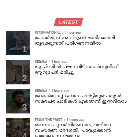
LATEST
INTERNATIONAL
1 hour ago
ഹോര്‍മുസ് കടലിടുക്ക് ഭാഗികമായി
തുറക്കുന്നത് പരിഗണനയില്‍
KERALA
1 hour ago
യു പി യില്‍ പഴയ വീട് തകര്‍ന്നുവീണ്
ആറുപേര്‍ മരിച്ചു
KERALA
2 hours ago
കോക്റോച്ച് ജനത പാര്‍ട്ടിയുടെ തുടര്‍
സമരപരിപാടികള്‍ എന്തെന്ന് ഇന്നറിയാം
FROM THE PRINT
8 hours ago
മണ്ഡല പുനർനിർണയം, വനിതാ
സംവരണ ഭേദഗതി; പാസ്സാക്കാൻ
പ്രത്യേക സമ്മേളനം