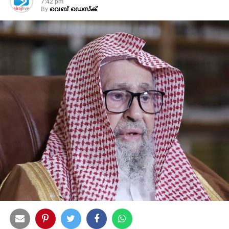
7:42 pm
By
വെബ് ഡെസ്‌ക്