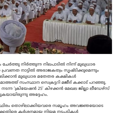
ചേർത്തു നിർത്തുന്ന നിലപാടിൽ നിന്ന് മുഖ്യധാര
ന പ്രവണത നാട്ടിൽ അരാജകത്വം സൃഷ്ടിക്കുമെന്നും
ാലിക്കാൻ മുഖ്യധാര മതേതര കക്ഷികൾ
ാഅത്ത് സംസ്ഥാന സെക്രട്ടറി മജീദ് കക്കാട് പറഞ്ഞു.
നടന്ന ‘ക്രിയേഷൻ 25’ കിഴക്കൻ മേഖല ജില്ലാ ലീഡേഴ്സ്
കുകയായിരുന്നു അദ്ദേഹം.
ം സ്ഥിരം തൊഴിലാക്കിയവരെ സമൂഹം അവജ്ഞയോടെ
ർക്കെതിരെ കർശനമായ നിയമ നടപടികൾ