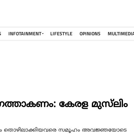
S
INFOTAINMENT
LIFESTYLE
OPINIONS
MULTIMEDI
ത്താകണം: കേരള മുസ്‌ലിം
ഥിരം തൊഴിലാക്കിയവരെ സമൂഹം അവജ്ഞയോടെ