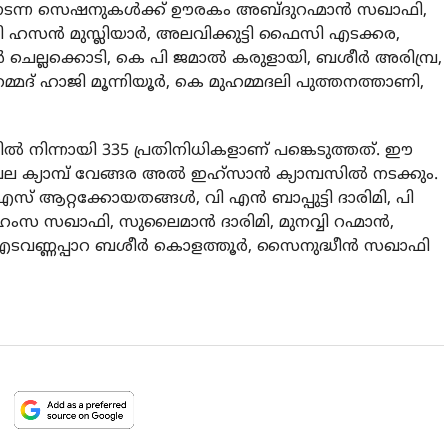
യി നടന്ന സെഷനുകൾക്ക് ഊരകം അബ്ദുറഹ്മാൻ സഖാഫി,
 ഹസൻ മുസ്ലിയാർ, അലവിക്കുട്ടി ഫൈസി എടക്കര,
 ചെല്ലക്കൊടി, കെ പി ജമാൽ കരുളായി, ബശീർ അരിമ്പ്ര,
മ്മദ് ഹാജി മൂന്നിയൂർ, കെ മുഹമ്മദലി പുത്തനത്താണി,
ിന്നായി 335 പ്രതിനിധികളാണ് പങ്കെടുത്തത്. ഈ
 ക്യാമ്പ് വേങ്ങര അൽ ഇഹ്സാൻ ക്യാമ്പസിൽ നടക്കും.
് ആറ്റക്കോയതങ്ങൾ, വി എൻ ബാപ്പുട്ടി ദാരിമി, പി
് ഹംസ സഖാഫി, സുലൈമാൻ ദാരിമി, മുനവ്വി റഹ്മാൻ,
 എടവണ്ണപ്പാറ ബശീർ കൊളത്തൂർ, സൈനുദ്ധീൻ സഖാഫി