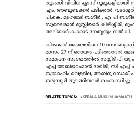
തുടങ്ങി വിവിധ ക്ലാസ് റൂമുകളിലാ
എം. അബൂബക്കർ പടിക്കൽ, വടശ്ശേരി
പി.കെ. മുഹമ്മദ് ബശീർ , എ പി ബശീർ
സുലൈമാൻ മുസ്ലിയാർ കിഴിശ്ശീരി, മുഹ
അലിയാർ കക്കാട് നേതൃത്വം നൽകി.
കിഴക്കൻ മേഖലയിലെ 10 സോണുകളിൽ ന
മാസം 27 ന് ഞായർ പടിഞ്ഞാറൻ മേഖല
സമാപന സംഗമത്തിൽ സയ്യിദ് പി യു എസ
എച്ച് അബ്ദുറഹ്മാൻ ദാരിമി, സി എച്ച
ഇബ്രാഹിം വെള്ളില, അബ്ദു റസാഖ്
ഇരുമ്പുഴി തുടങ്ങിയവർ സംബന്ധിച്ചു.
RELATED TOPICS:
KERALA MUSLIM JAMAATH