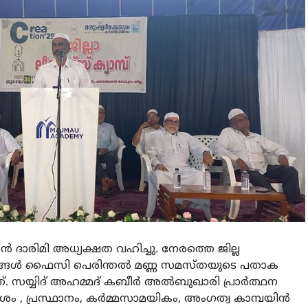
്മാൻ ദാരിമി അധ്യക്ഷത വഹിച്ചു. നേരത്തെ ജില്ല
 തങ്ങൾ ഫൈസി പെരിന്തൽ മണ്ണ സമസ്തയുടെ പതാക
യത്. സയ്യിദ് അഹമ്മദ് കബീർ അൽബുഖാരി പ്രാർത്ഥന
ശം , പ്രസ്ഥാനം, കർമ്മസാമയികം, അംഗത്വ കാമ്പയിൻ