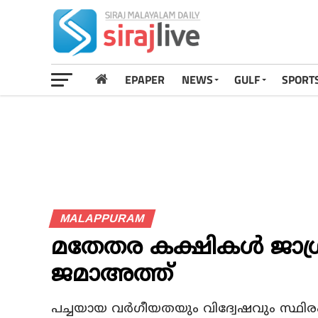
EPAPER
NEWS
GULF
SPORT
MALAPPURAM
മതേതര കക്ഷികൾ ജാഗ്ര
ജമാഅത്ത്
പച്ചയായ വർഗീയതയും വിദ്വേഷവും സ്