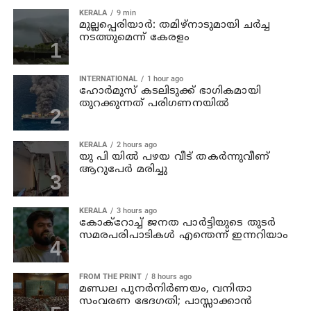
KERALA
9 min
മുല്ലപ്പെരിയാര്‍: തമിഴ്‌നാടുമായി ചര്‍ച്ച
നടത്തുമെന്ന് കേരളം
INTERNATIONAL
1 hour ago
ഹോര്‍മുസ് കടലിടുക്ക് ഭാഗികമായി
തുറക്കുന്നത് പരിഗണനയില്‍
KERALA
2 hours ago
യു പി യില്‍ പഴയ വീട് തകര്‍ന്നുവീണ്
ആറുപേര്‍ മരിച്ചു
KERALA
3 hours ago
കോക്റോച്ച് ജനത പാര്‍ട്ടിയുടെ തുടര്‍
സമരപരിപാടികള്‍ എന്തെന്ന് ഇന്നറിയാം
FROM THE PRINT
8 hours ago
മണ്ഡല പുനർനിർണയം, വനിതാ
സംവരണ ഭേദഗതി; പാസ്സാക്കാൻ