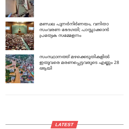
മണ്ഡല പുനർനിർണയം, വനിതാ
സംവരണ ഭേദഗതി; പാസ്സാക്കാൻ
പ്രത്യേക സമ്മേളനം
സംസ്ഥാനത്ത് മഴക്കെടുതികളില്‍
ഇതുവരെ മരണപ്പെട്ടവരുടെ എണ്ണം 28
ആയി
LATEST