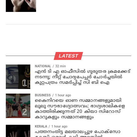
LATEST
NATIONAL
32 min
എന്‍ ടി എ ഓഫീസില്‍ ഗുരുതര ക്രമക്കേട്
നടന്നു; നീറ്റ് ചോദ്യപേപ്പര്‍ ചോര്‍ച്ചയില്‍
കുറ്റപത്രം സമര്‍പ്പിച്ച് സി ബി ഐ
BUSINESS
1 hour ago
കൈനിറയെ ഓണ സമ്മാനങ്ങളുമായി
ലുലു സൗഭാ​ഗ്യോത്സവം; ഭാ​ഗ്യശാലികളെ
കാത്തിരിക്കുന്നത് 20 കിയാ സിറോസ്
കാറുകളും സമ്മാനങ്ങളും
KERALA
1 hour ago
പത്തനംതിട്ട മലയാലപ്പുഴ പോക്സോ