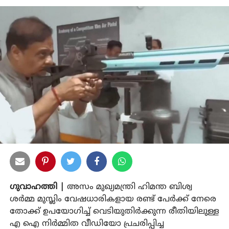
ഗുവാഹത്തി |
അസം മുഖ്യമന്ത്രി ഹിമന്ത ബിശ്വ
ശർമ്മ മുസ്ലിം വേഷധാരികളായ രണ്ട് പേർക്ക് നേരെ
തോക്ക് ഉപയോഗിച്ച് വെടിയുതിർക്കുന്ന രീതിയിലുള്ള
എ ഐ നിർമ്മിത വീഡിയോ പ്രചരിപ്പിച്ച