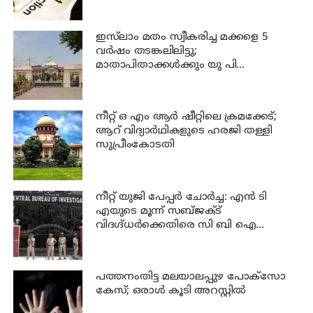
ഇസ്‍ലാം മതം സ്വീകരിച്ച മക്കളെ 5
വർഷം തടങ്കലിലിട്ടു;
മാതാപിതാക്കൾക്കും യു പി
സർക്കാരിനും 25 ലക്ഷം പിഴ ചുമത്തി
ഹൈക്കോടതി
നീറ്റ് ഒ എം ആര്‍ ഷീറ്റിലെ ക്രമക്കേട്;
ആറ് വിദ്യാര്‍ഥികളുടെ ഹരജി തള്ളി
സുപ്രീംകോടതി
നീറ്റ് യുജി പേപ്പർ ചോർച്ച: എൻ ടി
എയുടെ മൂന്ന് സബ്ജക്ട്
വിദഗ്ദ്ധർക്കെതിരെ സി ബി ഐ
കുറ്റപത്രം; ജീവപര്യന്തം വരെ
തടവുശിക്ഷ ലഭിച്ചേക്കാം
പത്തനംതിട്ട മലയാലപ്പുഴ പോക്സോ
കേസ്; ഒരാള്‍ കൂടി അറസ്റ്റില്‍