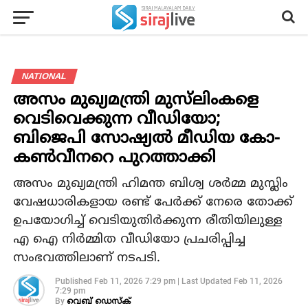
NATIONAL
അസം മുഖ്യമന്ത്രി മുസ്‍ലിംകളെ
വെടിവെക്കുന്ന വീഡിയോ;
ബിജെപി സോഷ്യൽ മീഡിയ കോ-
കൺവീനറെ പുറത്താക്കി
അസം മുഖ്യമന്ത്രി ഹിമന്ത ബിശ്വ ശർമ്മ മുസ്ലിം
വേഷധാരികളായ രണ്ട് പേർക്ക് നേരെ തോക്ക്
ഉപയോഗിച്ച് വെടിയുതിർക്കുന്ന രീതിയിലുള്ള
എ ഐ നിർമ്മിത വീഡിയോ പ്രചരിപ്പിച്ച
സംഭവത്തിലാണ് നടപടി.
Published
Feb 11, 2026 7:29 pm
|
Last Updated
Feb 11, 2026
7:29 pm
By
വെബ് ഡെസ്‌ക്