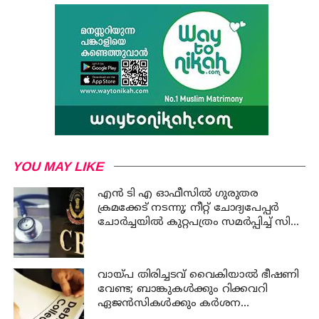
YOU MAY LIKE
എന്‍ ടി എ ഓഫീസില്‍ ഗുരുതര
ക്രമക്കേട് നടന്നു; നീറ്റ് ചോദ്യപേപ്പര്‍
ചോര്‍ച്ചയില്‍ കുറ്റപത്രം സമര്‍പ്പിച്ച് സി
ബി ഐ
വായ്പ തിരിച്ചടവ് വൈകിയാൽ ഭീഷണി
വേണ്ട; ബാങ്കുകൾക്കും റിക്കവറി
ഏജൻസികൾക്കും കർശന
നിയന്ത്രണങ്ങളുമായി ആർ ബി ഐ