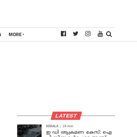
A
MORE
LATEST
KERALA
24 min
ഇ ഡി ആക്രമണ കേസ്: ഐ