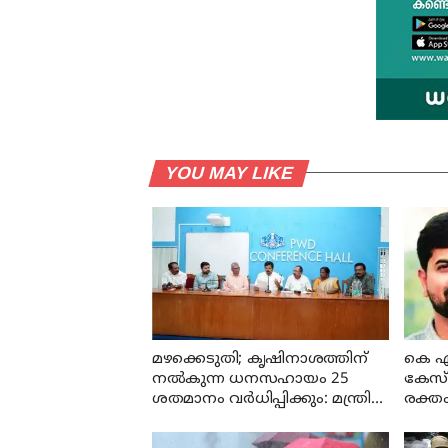
YOU MAY LIKE
മഴക്കെടുതി; കൃഷിനാശത്തിന്
കെ എ
നല്‍കുന്ന ധനസഹായം 25
കേസ്:
ശതമാനം വര്‍ധിപ്പിക്കും: മന്ത്രി
രക്തം
എ പി അനില്‍കുമാര്‍
കേസി