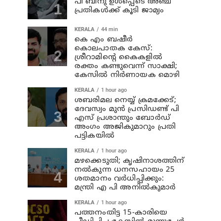
പി ബിനു ഉള്‍പ്പെടെ അഞ്ച്
പ്രതികള്‍ക്ക് കൂടി ജാമ്യം
KERALA
44 min
കെ എം ബഷീര്‍
കൊലപാതക കേസ്:
ശ്രീറാമിന്റെ കൈകളില്‍
രക്തം കണ്ടുവെന്ന് സാക്ഷി;
കേസില്‍ നിര്‍ണായക മൊഴി
KERALA
1 hour ago
ശബരിമല നെയ്യ് ക്രമക്കേട്;
ദേവസ്വം മുന്‍ പ്രസിഡണ്ട് പി
എസ് പ്രശാന്തും ബോര്‍ഡ്
അംഗം അജികുമാറും പ്രതി
പട്ടികയിൽ
KERALA
1 hour ago
മഴക്കെടുതി; കൃഷിനാശത്തിന്
നല്‍കുന്ന ധനസഹായം 25
ശതമാനം വര്‍ധിപ്പിക്കും:
മന്ത്രി എ പി അനില്‍കുമാര്‍
KERALA
1 hour ago
പത്തനംതിട്ട 15-കാരിയെ