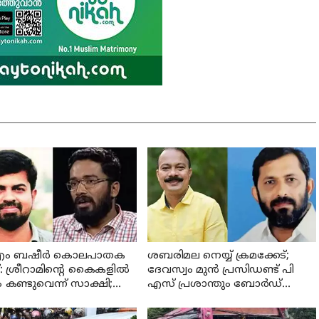
ം ബഷീര്‍ കൊലപാതക
ശബരിമല നെയ്യ് ക്രമക്കേട്;
 ശ്രീറാമിന്റെ കൈകളില്‍
ദേവസ്വം മുന്‍ പ്രസിഡണ്ട് പി
 കണ്ടുവെന്ന് സാക്ഷി;
എസ് പ്രശാന്തും ബോര്‍ഡ്
ല്‍ നിര്‍ണായക മൊഴി
അംഗം അജികുമാറും പ്രതി
പട്ടികയിൽ