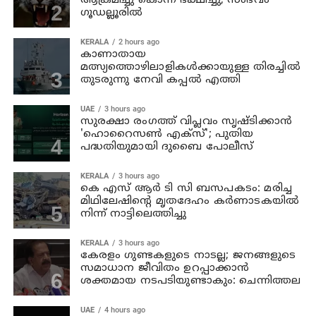
ആക്രമിച്ചു കൊന്ന് ഭക്ഷിച്ചു; സംഭവം
ഗൂഡല്ലൂരില്‍
KERALA
2 hours ago
കാണാതായ
മത്സ്യത്തൊഴിലാളികള്‍ക്കായുള്ള തിരച്ചില്‍
തുടരുന്നു നേവി കപ്പല്‍ എത്തി
UAE
3 hours ago
സുരക്ഷാ രംഗത്ത് വിപ്ലവം സൃഷ്ടിക്കാന്‍
'ഹൊറൈസണ്‍ എക്‌സ്'; പുതിയ
പദ്ധതിയുമായി ദുബൈ പോലീസ്
KERALA
3 hours ago
കെ എസ് ആര്‍ ടി സി ബസപകടം: മരിച്ച
മിഥിലേഷിന്റെ മൃതദേഹം കര്‍ണാടകയില്‍
നിന്ന് നാട്ടിലെത്തിച്ചു
KERALA
3 hours ago
കേരളം ഗുണ്ടകളുടെ നാടല്ല; ജനങ്ങളുടെ
സമാധാന ജീവിതം ഉറപ്പാക്കാന്‍
ശക്തമായ നടപടിയുണ്ടാകും: ചെന്നിത്തല
UAE
4 hours ago