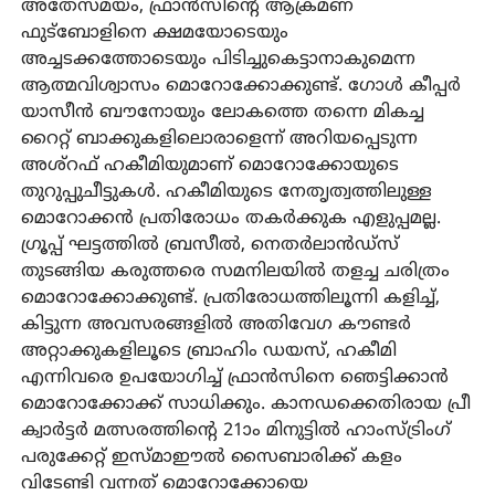
അതേസമയം, ഫ്രാൻസിന്റെ ആക്രമണ
ഫുട്‌ബോളിനെ ക്ഷമയോടെയും
അച്ചടക്കത്തോടെയും പിടിച്ചുകെട്ടാനാകുമെന്ന
ആത്മവിശ്വാസം മൊറോക്കോക്കുണ്ട്. ഗോൾ കീപ്പർ
യാസീൻ ബൗനോയും ലോകത്തെ തന്നെ മികച്ച
റൈറ്റ് ബാക്കുകളിലൊരാളെന്ന് അറിയപ്പെടുന്ന
അശ്‌റഫ് ഹകീമിയുമാണ് മൊറോക്കോയുടെ
തുറുപ്പുചീട്ടുകൾ. ഹകീമിയുടെ നേതൃത്വത്തിലുള്ള
മൊറോക്കൻ പ്രതിരോധം തകർക്കുക എളുപ്പമല്ല.
ഗ്രൂപ്പ് ഘട്ടത്തിൽ ബ്രസീൽ, നെതർലാൻഡ്‌സ്
തുടങ്ങിയ കരുത്തരെ സമനിലയിൽ തളച്ച ചരിത്രം
മൊറോക്കോക്കുണ്ട്. പ്രതിരോധത്തിലൂന്നി കളിച്ച്,
കിട്ടുന്ന അവസരങ്ങളിൽ അതിവേഗ കൗണ്ടർ
അറ്റാക്കുകളിലൂടെ ബ്രാഹിം ഡയസ്, ഹകീമി
എന്നിവരെ ഉപയോഗിച്ച് ഫ്രാൻസിനെ ഞെട്ടിക്കാൻ
മൊറോക്കോക്ക് സാധിക്കും. കാനഡക്കെതിരായ പ്രീ
ക്വാർട്ടർ മത്സരത്തിന്റെ 21ാം മിനുട്ടിൽ ഹാംസ്ട്രിംഗ്
പരുക്കേറ്റ് ഇസ്മാഈൽ സൈബാരിക്ക് കളം
വിടേണ്ടി വന്നത് മൊറോക്കോയെ