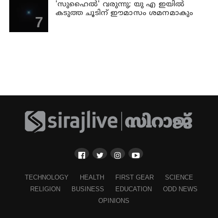
'സുഹൈല്‍' വരുന്നു; യു എ ഇയില്‍
കടുത്ത ചൂടിന് ഈമാസം ശമനമാകും
TECHNOLOGY
HEALTH
FIRST GEAR
SCIENCE
RELIGION
BUSINESS
EDUCATION
ODD NEWS
OPINIONS