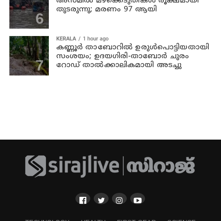
അസമില്‍ മഴക്കെടുതികള്‍ രൂക്ഷമായി
തുടരുന്നു; മരണം 97 ആയി
KERALA
1 hour ago
കണ്ണൂര്‍ താബോറില്‍ ഉരുള്‍പൊട്ടിയതായി
സംശയം; ഉദയഗിരി-താബോര്‍ ചുരം
റോഡ് താല്‍ക്കാലികമായി അടച്ചു