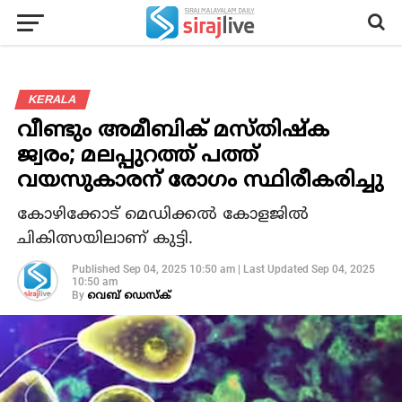
KERALA
വീണ്ടും അമീബിക് മസ്തിഷ്‌ക
ജ്വരം; മലപ്പുറത്ത് പത്ത്
വയസുകാരന് രോഗം സ്ഥിരീകരിച്ചു
കോഴിക്കോട് മെഡിക്കല്‍ കോളജില്‍
ചികിത്സയിലാണ് കുട്ടി.
Published
Sep 04, 2025 10:50 am
|
Last Updated
Sep 04, 2025
10:50 am
By
വെബ് ഡെസ്‌ക്