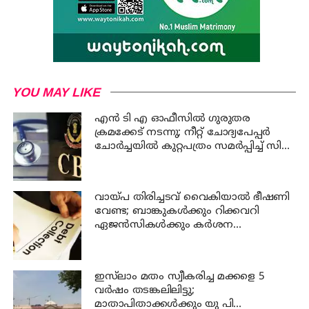
YOU MAY LIKE
എന്‍ ടി എ ഓഫീസില്‍ ഗുരുതര
ക്രമക്കേട് നടന്നു; നീറ്റ് ചോദ്യപേപ്പര്‍
ചോര്‍ച്ചയില്‍ കുറ്റപത്രം സമര്‍പ്പിച്ച് സി
ബി ഐ
വായ്പ തിരിച്ചടവ് വൈകിയാൽ ഭീഷണി
വേണ്ട; ബാങ്കുകൾക്കും റിക്കവറി
ഏജൻസികൾക്കും കർശന
നിയന്ത്രണങ്ങളുമായി ആർ ബി ഐ
ഇസ്‍ലാം മതം സ്വീകരിച്ച മക്കളെ 5
വർഷം തടങ്കലിലിട്ടു;
മാതാപിതാക്കൾക്കും യു പി