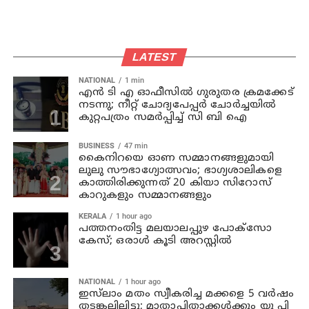
LATEST
NATIONAL
1 min
എന്‍ ടി എ ഓഫീസില്‍ ഗുരുതര ക്രമക്കേട്
നടന്നു; നീറ്റ് ചോദ്യപേപ്പര്‍ ചോര്‍ച്ചയില്‍
കുറ്റപത്രം സമര്‍പ്പിച്ച് സി ബി ഐ
BUSINESS
47 min
കൈനിറയെ ഓണ സമ്മാനങ്ങളുമായി
ലുലു സൗഭാ​ഗ്യോത്സവം; ഭാ​ഗ്യശാലികളെ
കാത്തിരിക്കുന്നത് 20 കിയാ സിറോസ്
കാറുകളും സമ്മാനങ്ങളും
KERALA
1 hour ago
പത്തനംതിട്ട മലയാലപ്പുഴ പോക്സോ
കേസ്; ഒരാള്‍ കൂടി അറസ്റ്റില്‍
NATIONAL
1 hour ago
ഇസ്‍ലാം മതം സ്വീകരിച്ച മക്കളെ 5 വർഷം
തടങ്കലിലിട്ടു; മാതാപിതാക്കൾക്കും യു പി