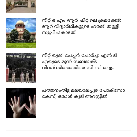
സർക്കാരിനും 25 ലക്ഷം പിഴ ചുമത്തി
ഹൈക്കോടതി
നീറ്റ് ഒ എം ആര്‍ ഷീറ്റിലെ ക്രമക്കേട്;
ആറ് വിദ്യാര്‍ഥികളുടെ ഹരജി തള്ളി
സുപ്രീംകോടതി
നീറ്റ് യുജി പേപ്പർ ചോർച്ച: എൻ ടി
എയുടെ മൂന്ന് സബ്ജക്ട്
വിദഗ്ദ്ധർക്കെതിരെ സി ബി ഐ
കുറ്റപത്രം; ജീവപര്യന്തം വരെ
തടവുശിക്ഷ ലഭിച്ചേക്കാം
പത്തനംതിട്ട മലയാലപ്പുഴ പോക്സോ
കേസ്; ഒരാള്‍ കൂടി അറസ്റ്റില്‍