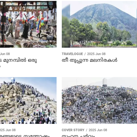
Jun 08
TRAVELOGUE
2025 Jun 08
 മുനമ്പിൽ ഒരു
തീ തുപ്പുന്ന മലനിരകൾ
ൾ
025 Jun 08
COVER STORY
2025 Jun 08
ങ്ങളുടെ സന്തോഷം
സഹന പര്‍വം