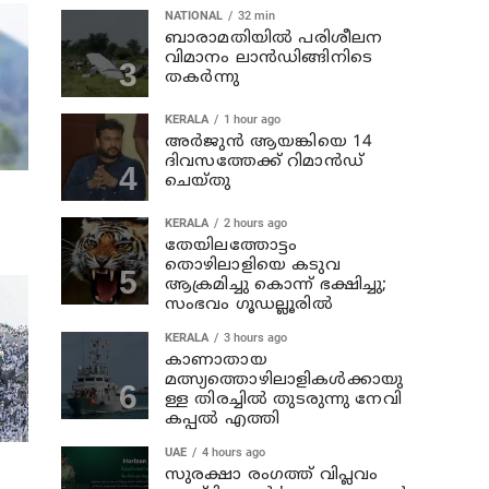
NATIONAL
32 min
ബാരാമതിയില്‍ പരിശീലന
വിമാനം ലാന്‍ഡിങ്ങിനിടെ
തകര്‍ന്നു
KERALA
1 hour ago
അര്‍ജുന്‍ ആയങ്കിയെ 14
ദിവസത്തേക്ക് റിമാൻഡ്
ചെയ്തു
KERALA
2 hours ago
തേയിലത്തോട്ടം
തൊഴിലാളിയെ കടുവ
ആക്രമിച്ചു കൊന്ന് ഭക്ഷിച്ചു;
സംഭവം ഗൂഡല്ലൂരില്‍
KERALA
3 hours ago
കാണാതായ
മത്സ്യത്തൊഴിലാളികള്‍ക്കായു
ള്ള തിരച്ചില്‍ തുടരുന്നു നേവി
കപ്പല്‍ എത്തി
UAE
4 hours ago
സുരക്ഷാ രംഗത്ത് വിപ്ലവം