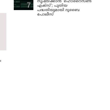
സൃഷ്ടിക്കാന്‍ 'ഹൊറൈസണ്‍
എക്‌സ്'; പുതിയ
പദ്ധതിയുമായി ദുബൈ
പോലീസ്
ം