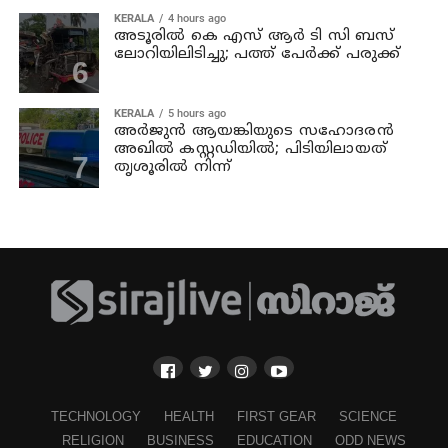
KERALA
4 hours ago
അടൂരില്‍ കെ എസ് ആര്‍ ടി സി ബസ്
ലോറിയിലിടിച്ചു; പത്ത് പേര്‍ക്ക് പരുക്ക്
KERALA
5 hours ago
അര്‍ജുന്‍ ആയങ്കിയുടെ സഹോദരന്‍
അഖില്‍ കസ്റ്റഡിയില്‍; പിടിയിലായത്
തൃശൂരില്‍ നിന്ന്
TECHNOLOGY
HEALTH
FIRST GEAR
SCIENCE
RELIGION
BUSINESS
EDUCATION
ODD NEWS