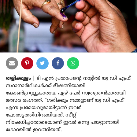
തളിക്കുളം |
ടി എൻ പ്രതാപന്റെ നാട്ടിൽ യു ഡി എഫ്
സ്ഥാനാർഥികൾക്ക് ഭീഷണിയായി
കോൺഗ്രസ്സുകാരായ ഏഴ് പേർ സ്വതന്ത്രൻമാരായി
മത്സര രംഗത്ത്. “ശരിക്കും നമ്മളാണ് യു ഡി എഫ്’
എന്ന പ്രമേയവുമായിട്ടാണ് ഇവർ
പോരാട്ടത്തിനിറങ്ങിയത്. സീറ്റ്
നിഷേധിച്ചതോടെയാണ് ഇവർ ഒന്നു പയറ്റാനായി
ഗോദയിൽ ഇറങ്ങിയത്.