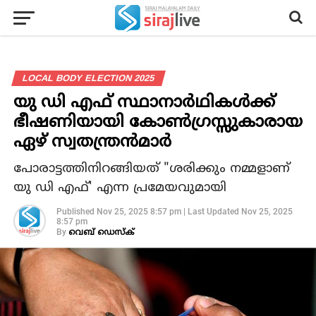
LOCAL BODY ELECTION 2025
യു ഡി എഫ് സ്ഥാനാർഥികൾക്ക്
ഭീഷണിയായി കോൺഗ്രസ്സുകാരായ
ഏഴ് സ്വതന്ത്രൻമാർ
പോരാട്ടത്തിനിറങ്ങിയത് "ശരിക്കും നമ്മളാണ്
യു ഡി എഫ്' എന്ന പ്രമേയവുമായി
Published
Nov 25, 2025 8:57 pm
|
Last Updated
Nov 25, 2025
8:57 pm
By
വെബ് ഡെസ്‌ക്