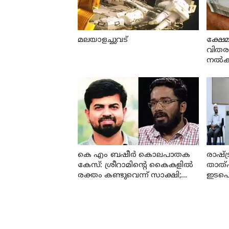
മലയാളച്ചുവട്
ക്ഷേമ
വിതരണത
നല്‍കി
കെ എം ബഷീര്‍ കൊലപാതക
രാഷ്ട
കേസ്: ശ്രീറാമിന്റെ കൈകളില്‍
താത്
രക്തം കണ്ടുവെന്ന് സാക്ഷി;
ഇടപെട
കേസില്‍ നിര്‍ണായക മൊഴി
സര്‍ക
വൈ 