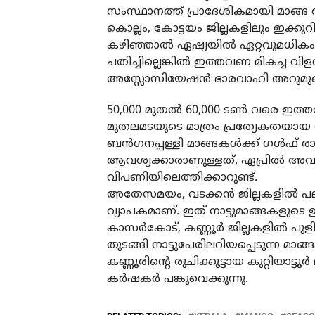
സംസ്ഥാനത്ത് പ്രാദേശികമായി മാങ്ങ
കൊല്ലം, കോട്ടയം ജില്ലകളിലും ഇക്കുറി
കഴിഞ്ഞാൽ ഏഷ്യയിൽ ഏറ്റവുമധികം മ
ചതിച്ചില്ലെങ്കിൽ ഇത്തവണ മികച്ച
അസ്സോസിയേഷൻ ഭാരവാഹി അറുമുഖ
50,000 മുതൽ 60,000 ടൺ വരെ ഇത്ത
മുതലമടയുടെ മാത്രം പ്രത്യേകതയാ
ബൻഗനപ്പള്ളി മാങ്ങകൾക്ക് ഗൾഫ് രാജ
ആവശ്യക്കാരാണുള്ളത്. ഏപ്രിൽ അവസാ
വിപണിയിലെത്തിക്കാറുണ്ട്.
അതേസമയം, വടക്കൻ ജില്ലകളിൽ പ
വ്യാപകമാണ്. ഇത് നാട്ടുമാങ്ങകളുടെ
കാസർകോട്, കണ്ണൂർ ജില്ലകളിൽ 
തുടങ്ങി നാട്ടുപേരിലറിയപ്പെടുന്ന മ
കണ്ണൂരിന്റെ രുചിക്കൂട്ടായ കുറ്റിയാട്
കർഷകർ പങ്കുവെക്കുന്നു.