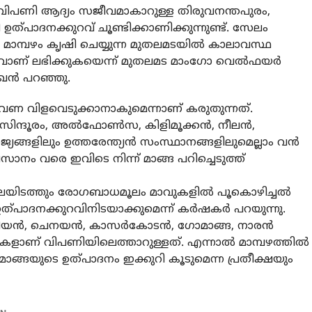
 വിപണി ആദ്യം സജീവമാകാറുള്ള തിരുവനന്തപുരം,
 ഉത്പാദനക്കുറവ് ചൂണ്ടിക്കാണിക്കുന്നുണ്ട്. സേലം
ാമ്പഴം കൃഷി ചെയ്യുന്ന മുതലമടയിൽ കാലാവസ്ഥ
 വിളവാണ് ലഭിക്കുകയെന്ന് മുതലമട മാംഗോ വെൽഫയർ
ൻ പറഞ്ഞു.
വണ വിളവെടുക്കാനാകുമെന്നാണ് കരുതുന്നത്.
യ സിന്ദൂരം, അൽഫോൺസ, കിളിമൂക്കൻ, നീലൻ,
്യങ്ങളിലും ഉത്തരേന്ത്യൻ സംസ്ഥാനങ്ങളിലുമെല്ലാം വൻ
നം വരെ ഇവിടെ നിന്ന് മാങ്ങ പറിച്ചെടുത്ത്
ലയിടത്തും രോഗബാധമൂലം മാവുകളിൽ പൂകൊഴിച്ചൽ
 ഉത്പാദനക്കുറവിനിടയാക്കുമെന്ന് കർഷകർ പറയുന്നു.
പുളിയൻ, ചെനയൻ, കാസർകോടൻ, ഗോമാങ്ങ, നാരൻ
ാങ്ങകളാണ് വിപണിയിലെത്താറുള്ളത്. എന്നാൽ മാമ്പഴത്തിൽ
ടൂർ മാങ്ങയുടെ ഉത്പാദനം ഇക്കുറി കൂടുമെന്ന പ്രതീക്ഷയും