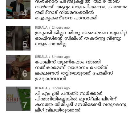
സര്‍ക്കാര്‍ ചടങ്ങുകളില്‍ 'തമിഴ് തായ്
വാഴ്ത്ത്' ആദ്യം ആലപിക്കണം; പ്രമേയം
തമിഴ്നാട് നിയമസഭയില്‍
ഐക്യകണ്‌ഠേന പാസാക്കി
KERALA
2 hours ago
ഇടുക്കി ജില്ലാ ശിശു സംരക്ഷണ യൂണിറ്റ്
ഓഫീസിന്റെ സീലിംഗ് തകര്‍ന്നു വീണു;
ആളപായമില്ല
KERALA
3 hours ago
പോലീസ് യൂണിഫോം വാങ്ങി
നല്‍കാമെന്ന് വാഗ്ദാനം ചെയ്ത്
ലക്ഷങ്ങള്‍ തട്ടിയെടുത്ത് പോലീസ്
ഉദ്യോഗസ്ഥന്‍
KERALA
3 hours ago
പി എം ശ്രീ പദ്ധതി: സര്‍ക്കാര്‍
പിന്മാറിയില്ലെങ്കില്‍ മുസ്്‌ലിം ലീഗിന്
കനത്ത തിരിച്ചടി നേരിടേണ്ടി വരുമെന്നു
ലീഗ് വിലയിരുത്തല്‍