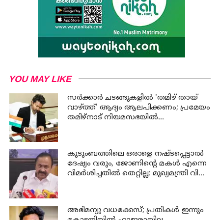
YOU MAY LIKE
സര്‍ക്കാര്‍ ചടങ്ങുകളില്‍ 'തമിഴ് തായ്
വാഴ്ത്ത്' ആദ്യം ആലപിക്കണം; പ്രമേയം
തമിഴ്നാട് നിയമസഭയില്‍
ഐക്യകണ്‌ഠേന പാസാക്കി
കുടുംബത്തിലെ ഒരാളെ നഷ്ടപ്പെട്ടാല്‍
ദേഷ്യം വരും, ജോണിന്റെ മകള്‍ എന്നെ
വിമര്‍ശിച്ചതില്‍ തെറ്റില്ല; മുഖ്യമന്ത്രി വി
ഡി സതീശന്‍
അഭിമന്യു വധക്കേസ്; പ്രതികള്‍ ഇന്നും