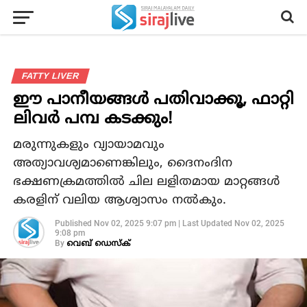
FATTY LIVER
ഈ പാനീയങ്ങൾ പതിവാക്കൂ, ഫാറ്റി
ലിവർ പമ്പ കടക്കും!
മരുന്നുകളും വ്യായാമവും
അത്യാവശ്യമാണെങ്കിലും, ദൈനംദിന
ഭക്ഷണക്രമത്തില്‍ ചില ലളിതമായ മാറ്റങ്ങള്‍
കരളിന് വലിയ ആശ്വാസം നല്‍കും.
Published
Nov 02, 2025 9:07 pm
|
Last Updated
Nov 02, 2025
9:08 pm
By
വെബ് ഡെസ്‌ക്