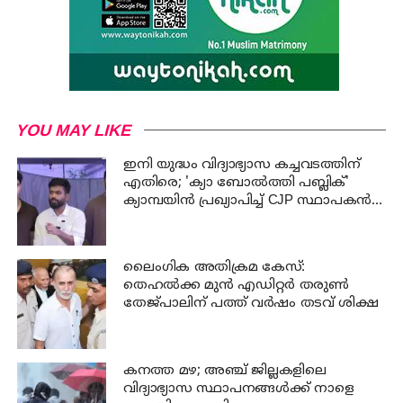
YOU MAY LIKE
ഇനി യുദ്ധം വിദ്യാഭ്യാസ കച്ചവടത്തിന്
എതിരെ; 'ക്യാ ബോൽത്തി പബ്ലിക്'
ക്യാമ്പയിൻ പ്രഖ്യാപിച്ച് CJP സ്ഥാപകൻ
അഭിജീത് ദിപ്കെ
ലൈംഗിക അതിക്രമ കേസ്:
തെഹൽക്ക മുൻ എഡിറ്റർ തരുൺ
തേജ്പാലിന് പത്ത് വർഷം തടവ് ശിക്ഷ
കനത്ത മഴ; അഞ്ച്‌ ജില്ലകളിലെ
വിദ്യാഭ്യാസ സ്ഥാപനങ്ങള്‍ക്ക് നാളെ