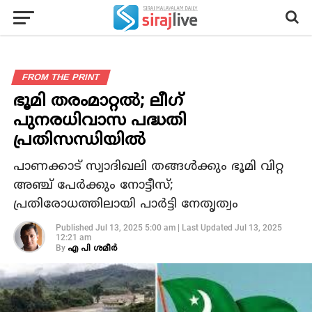
FROM THE PRINT
ഭൂമി തരംമാറ്റൽ; ലീഗ്
പുനരധിവാസ പദ്ധതി
പ്രതിസന്ധിയിൽ
പാണക്കാട് സ്വാദിഖലി തങ്ങൾക്കും ഭൂമി വിറ്റ
അഞ്ച് പേർക്കും നോട്ടീസ്;
പ്രതിരോധത്തിലായി പാർട്ടി നേതൃത്വം
Published
Jul 13, 2025 5:00 am
|
Last Updated
Jul 13, 2025
12:21 am
By
എ പി ശമീര്‍