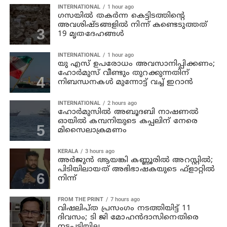
INTERNATIONAL
1 hour ago
ഗസയില്‍ തകര്‍ന്ന കെട്ടിടത്തിന്റെ
അവശിഷ്ടങ്ങളില്‍ നിന്ന് കണ്ടെടുത്തത്
19 മൃതദേഹങ്ങള്‍
INTERNATIONAL
1 hour ago
യു എസ് ഉപരോധം അവസാനിപ്പിക്കണം;
ഹോര്‍മുസ് വീണ്ടും തുറക്കുന്നതിന്
നിബന്ധനകള്‍ മുന്നോട്ട് വച്ച് ഇറാന്‍
INTERNATIONAL
2 hours ago
ഹോര്‍മുസില്‍ അബൂദബി നാഷണല്‍
ഓയില്‍ കമ്പനിയുടെ കപ്പലിന് നേരെ
മിസൈലാക്രമണം
KERALA
3 hours ago
അര്‍ജുന്‍ ആയങ്കി കണ്ണൂരില്‍ അറസ്റ്റില്‍;
പിടിയിലായത് അഭിഭാഷകയുടെ ഫ്‌ളാറ്റില്‍
നിന്ന്
FROM THE PRINT
7 hours ago
വിഷലിപ്ത പ്രസംഗം നടത്തിയിട്ട് 11
ദിവസം; ടി ജി മോഹൻദാസിനെതിരെ
നടപടിയില്ല