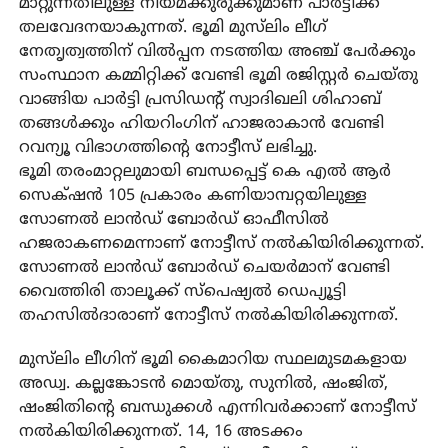
മാറ്റുന്നതിലുള്ള നിയമക്കുരുക്കുമാണ് പാർട്ടിക്ക്
തലവേദനയാകുന്നത്. ഭൂമി മുസ്‌ലിം ലീഗ്
നേതൃത്വത്തിന് വിൽപ്പന നടത്തിയ അഞ്ച് പേർക്കും
സംസ്ഥാന കമ്മിറ്റിക്ക് വേണ്ടി ഭൂമി രജിസ്റ്റർ ചെയ്തു
വാങ്ങിയ പാർട്ടി പ്രസിഡന്റ് സ്വാദിഖലി ശിഹാബ്
തങ്ങൾക്കും ഹിയറിംഗിന് ഹാജരാകാൻ വേണ്ടി
റവന്യൂ വിഭാഗത്തിന്റെ നോട്ടീസ് ലഭിച്ചു.
ഭൂമി തരംമാറ്റലുമായി ബന്ധപ്പെട്ട് കെ എൽ ആർ
സെക്‌ഷൻ 105 പ്രകാരം കണിയാമ്പറ്റയിലുള്ള
സോണൽ ലാൻഡ് ബോർഡ് ഓഫീസിൽ
ഹജരാകണമെന്നാണ് നോട്ടീസ് നൽകിയിരിക്കുന്നത്.
സോണൽ ലാൻഡ് ബോർഡ് ചെയർമാന് വേണ്ടി
വൈത്തിരി താലൂക്ക് സ്പെഷ്യൽ ഡെപ്യൂട്ടി
തഹസിൽദാരാണ് നോട്ടീസ് നൽകിയിരിക്കുന്നത്.
മുസ്‌ലിം ലീഗിന് ഭൂമി കൈമാറിയ സ്ഥലമുടമകളായ
അഡ്വ. കല്ലങ്കോടൻ മൊയ്തു, സുനിൽ, ഷംജിത്,
ഷംജിതിന്റെ ബന്ധുക്കൾ എന്നിവർക്കാണ് നോട്ടീസ്
നൽകിയിരിക്കുന്നത്. 14, 16 അടക്കം