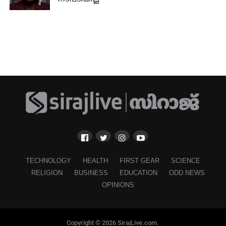
TECHNOLOGY
HEALTH
FIRST GEAR
SCIENCE
RELIGION
BUSINESS
EDUCATION
ODD NEWS
OPINIONS
Copyright © 2026 SirajLive.com.