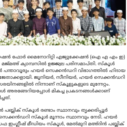
 ഫോർ മൈനോറിറ്റി എജ്യുക്കേഷൻ (ഐ എ എം ഇ)
മജ്മഅ് ക്യാമ്പസിൽ ഉജ്ജ്വല പരിസമാപ്തി. സ്‌കൂൾ
കൂൾ പന്താവൂരും ഹയർ സെക്കൻഡറി വിഭാഗത്തിൽ ഹിദായ
വും ജേതാക്കളായി. ജൂനിയർ, സീനിയർ, ഹയർ സെക്കൻഡറി
നങ്ങളിൽ നിന്നാണ് സ്‌കൂളുകളുടെ മുന്നേറ്റം.
്ങൾ അരങ്ങേറിയപ്പോൾ മികച്ച പ്രകടനങ്ങൾക്കാണ്
്ചത്.
 പബ്ലിക് സ്‌കൂൾ രണ്ടാം സ്ഥാനവും തൃക്കരിപ്പൂർ
 സെക്കൻഡറി സ്‌കൂൾ മൂന്നാം സ്ഥാനവും നേടി. ഹയർ
 ഇംഗ്ലീഷ് മീഡിയം സ്‌കൂൾ, മേൽമുറി മഅ്ദിൻ പബ്ലിക്