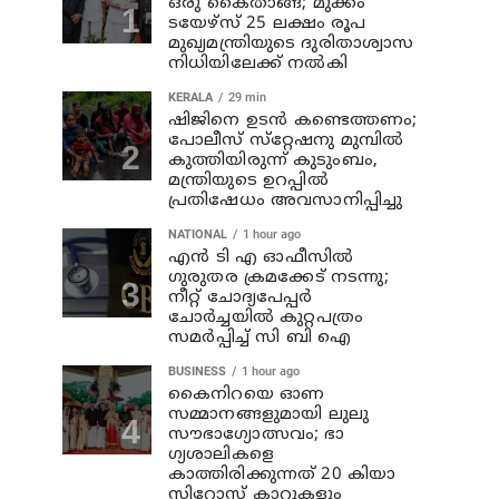
ഒരു കൈതാങ്ങ്; മുക്കം
ടയേഴ്‌സ് 25 ലക്ഷം രൂപ
മുഖ്യമന്ത്രിയുടെ ദുരിതാശ്വാസ
നിധിയിലേക്ക് നല്‍കി
KERALA
29 min
ഷിജിനെ ഉടന്‍ കണ്ടെത്തണം;
പോലീസ് സ്‌റ്റേഷനു മുമ്പില്‍
കുത്തിയിരുന്ന് കുടുംബം,
മന്ത്രിയുടെ ഉറപ്പില്‍
പ്രതിഷേധം അവസാനിപ്പിച്ചു
NATIONAL
1 hour ago
എന്‍ ടി എ ഓഫീസില്‍
ഗുരുതര ക്രമക്കേട് നടന്നു;
നീറ്റ് ചോദ്യപേപ്പര്‍
ചോര്‍ച്ചയില്‍ കുറ്റപത്രം
സമര്‍പ്പിച്ച് സി ബി ഐ
BUSINESS
1 hour ago
കൈനിറയെ ഓണ
സമ്മാനങ്ങളുമായി ലുലു
സൗഭാ​ഗ്യോത്സവം; ഭാ​
ഗ്യശാലികളെ
കാത്തിരിക്കുന്നത് 20 കിയാ
സിറോസ് കാറുകളും