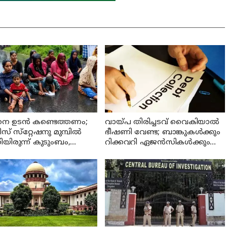
നെ ഉടന്‍ കണ്ടെത്തണം;
വായ്പ തിരിച്ചടവ് വൈകിയാൽ
് സ്‌റ്റേഷനു മുമ്പില്‍
ഭീഷണി വേണ്ട; ബാങ്കുകൾക്കും
ിയിരുന്ന് കുടുംബം,
റിക്കവറി ഏജൻസികൾക്കും
ിയുടെ ഉറപ്പില്‍ പ്രതിഷേധം
കർശന നിയന്ത്രണങ്ങളുമായി
ിപ്പിച്ചു
ആർ ബി ഐ