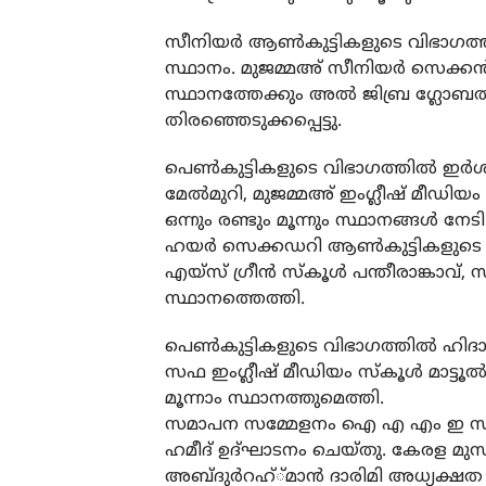
സീനിയർ ആൺകുട്ടികളുടെ വിഭാഗത്തിൽ
സ്ഥാനം. മുജമ്മഅ് സീനിയർ സെക്കൻഡറ
സ്ഥാനത്തേക്കും അൽ ജിബ്ര ഗ്ലോബൽ 
തിരഞ്ഞെടുക്കപ്പെട്ടു.
പെൺകുട്ടികളുടെ വിഭാഗത്തിൽ ഇർശാദ്
മേൽമുറി, മുജമ്മഅ് ഇംഗ്ലീഷ് മീഡിയ
ഒന്നും രണ്ടും മൂന്നും സ്ഥാനങ്ങൾ നേടി
ഹയർ സെക്കഡറി ആൺകുട്ടികളുടെ വി
എയ്സ് ഗ്രീൻ സ്‌കൂൾ പന്തീരാങ്കാവ്, സ
സ്ഥാനത്തെത്തി.
പെൺകുട്ടികളുടെ വിഭാഗത്തിൽ ഹിദായ 
സഫ ഇംഗ്ലീഷ് മീഡിയം സ്‌കൂൾ മാട്ടൂൽ
മൂന്നാം സ്ഥാനത്തുമെത്തി.
സമാപന സമ്മേളനം ഐ എ എം ഇ സംസ്
ഹമീദ് ഉദ്ഘാടനം ചെയ്തു. കേരള മുസ്്ലി
അബ്ദുർറഹ്്മാൻ ദാരിമി അധ്യക്ഷത വ