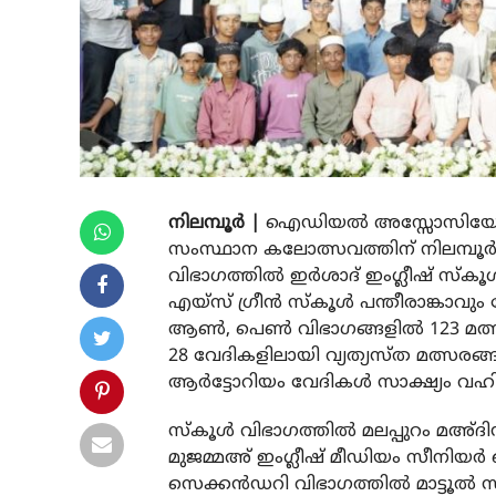
നിലമ്പൂർ |
ഐഡിയൽ അസ്സോസിയേഷൻ
സംസ്ഥാന കലോത്സവത്തിന് നിലമ്പൂർ 
വിഭാഗത്തിൽ ഇർശാദ് ഇംഗ്ലീഷ് സ്‌
എയ്സ് ഗ്രീൻ സ്‌കൂൾ പന്തീരാങ്കാ
ആൺ, പെൺ വിഭാഗങ്ങളിൽ 123 മത്സരയി
28 വേദികളിലായി വ്യത്യസ്ത മത്സരങ
ആർട്ടോറിയം വേദികൾ സാക്ഷ്യം വഹിച
സ്‌കൂൾ വിഭാഗത്തിൽ മലപ്പുറം മഅ്ദിൻ
മുജമ്മഅ് ഇംഗ്ലീഷ് മീഡിയം സീനിയർ
സെക്കൻഡറി വിഭാഗത്തിൽ മാട്ടൂൽ സഫ