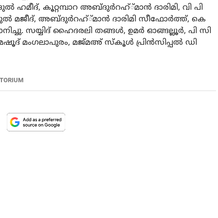
 ഹമീദ്, കൂറ്റമ്പാറ അബ്ദുർറഹ്്മാൻ ദാരിമി, വി പി
ുൽ മജീദ്, അബ്ദുർറഹ്്മാൻ ദാരിമി സീഫോർത്ത്, കെ
ിച്ചു. സയ്യിദ് ഹൈദരലി തങ്ങൾ, ഉമർ ഓങ്ങല്ലൂർ, പി സി
ൂദ് മംഗലാപുരം, മജ്മഅ് സ്‌കൂൾ പ്രിൻസിപ്പൽ ഡി
RTORIUM