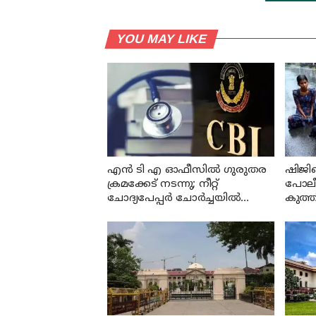
YOU MAY LIKE
എന്‍ ടി എ ഓഫീസില്‍ ഗുരുതര
ഷിജി
ക്രമക്കേട് നടന്നു; നീറ്റ്
പോലീസ
ചോദ്യപേപ്പര്‍ ചോര്‍ച്ചയില്‍
കുത്ത
കുറ്റപത്രം സമര്‍പ്പിച്ച് സി ബി ഐ
മന്ത്ര
അവസാന