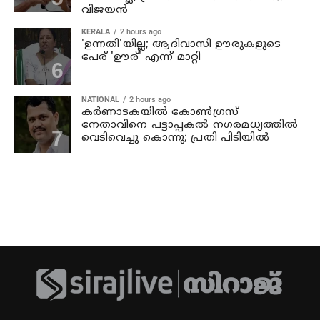
വിജയന്‍
KERALA
2 hours ago
'ഉന്നതി'യില്ല; ആദിവാസി ഊരുകളുടെ
പേര് 'ഊര്' എന്ന് മാറ്റി
NATIONAL
2 hours ago
കര്‍ണാടകയില്‍ കോണ്‍ഗ്രസ്
നേതാവിനെ പട്ടാപ്പകല്‍ നഗരമധ്യത്തില്‍
വെടിവെച്ചു കൊന്നു; പ്രതി പിടിയില്‍