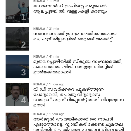
KERALA
11 min
ഡോണാള്‍ഡ് ട്രംപിന്റെ മരുമകന്‍
ആലപ്പുഴയിൽ; വള്ളംകളി കാണും
KERALA
31 min
സംസ്ഥാനത്ത് ഇന്നും അതിശക്തമായ
മഴ; ഏഴ് ജില്ലകളില്‍ ഓറഞ്ച് അലര്‍ട്ട്
KERALA
41 min
മുതലപ്പൊഴിയില്‍ സ്‌കൂബ സംഘമെത്തി;
കാണാതായ ഷിജിനായുള്ള തിരച്ചില്‍
ഊര്‍ജ്ജിതമാക്കി
KERALA
1 hour ago
വി ഡി സവര്‍ക്കറെ പുകഴ്ത്തുന്ന
ചോദ്യാവലി; പൊതു വിദ്യാഭ്യാസ
ഡയറക്ടറോട് റിപ്പോര്‍ട്ട് തേടി വിദ്യാഭ്യാസ
മന്ത്രി
KERALA
1 hour ago
അര്‍ജുന്‍ ആയങ്കിക്കെതിരെ നടപടി
എടുത്തോട്ടെ, ന്യായീകരിക്കേണ്ട ചുമതല
തനിക്കില്ല; പ്രതിപക്ഷ നേതാവ് പിണറായി