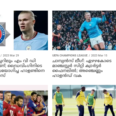
2023 Mar 29
UEFA CHAMPIONS LEAGUE
2023 Mar 15
്റ്ററിലും എം വി ഡി
ചാമ്പ്യന്‍സ് ലീഗ്: ഏഴഴകോടെ
ാണ്; ഡ്രൈവിംഗിനിടെ
മാഞ്ചസ്റ്റര്‍ സിറ്റി ക്വാര്‍ട്ടര്‍
യോഗിച്ച ഹാളണ്ടിനെ
ഫൈനലില്‍; അഞ്ചെണ്ണം
ീസ്
ഹാളന്‍ഡ് വക