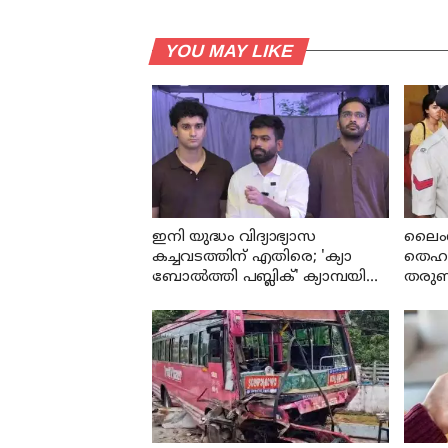
YOU MAY LIKE
ഇനി യുദ്ധം വിദ്യാഭ്യാസ
ലൈംഗ
കച്ചവടത്തിന് എതിരെ; 'ക്യാ
തെഹൽ
ബോൽത്തി പബ്ലിക്' ക്യാമ്പയിൻ
തരുൺ
പ്രഖ്യാപിച്ച് CJP സ്ഥാപകൻ
വർഷം
അഭിജീത് ദിപ്കെ