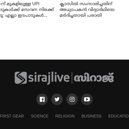
-ന് മുകളിലുള്ള UPI
ക്ലാസില്‍ സംസാരിച്ചതിന്
ടുകൾക്ക് സേവന നിരക്ക്
അധ്യാപകന്‍ വിദ്യാര്‍ഥിയെ
നു; എല്ലാ ഇടപാടുകൾക്കും
മര്‍ദിച്ചതായി പരാതി
മാകില്ല;
േണ്ടതെല്ലാം!
FIRST GEAR
SCIENCE
RELIGION
BUSINESS
EDUCATIO