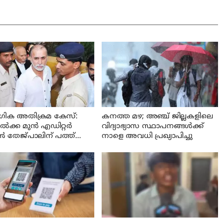
ിക അതിക്രമ കേസ്:
കനത്ത മഴ; അഞ്ച്‌ ജില്ലകളിലെ
ക്ക മുൻ എഡിറ്റർ
വിദ്യാഭ്യാസ സ്ഥാപനങ്ങള്‍ക്ക്
 തേജ്പാലിന് പത്ത്
നാളെ അവധി പ്രഖ്യാപിച്ചു
 തടവ് ശിക്ഷ