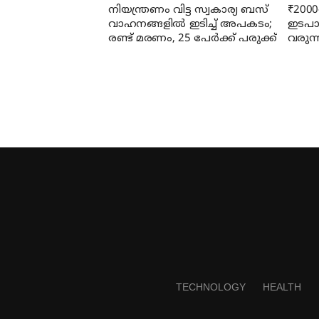
നിയന്ത്രണം വിട്ട സ്വകാര്യ ബസ്
₹2000
വാഹനങ്ങളില്‍ ഇടിച്ച് അപകടം;
ഇടപാ
രണ്ട് മരണം, 25 പേർക്ക് പരുക്ക്
വരുന്
ബാധക
അറിയ
TECHNOLOGY
HEALTH