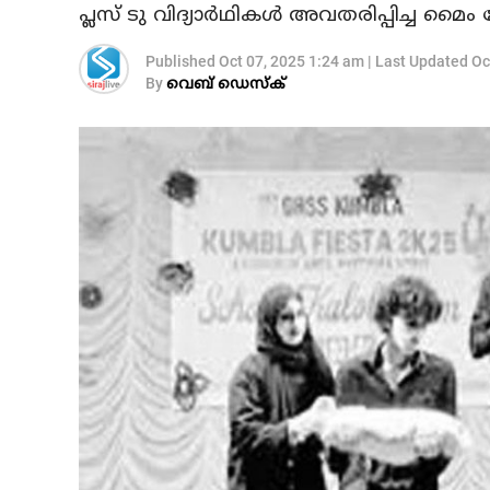
പ്ലസ് ടു വിദ്യാര്‍ഥികള്‍ അവതരിപ്പിച്ച മൈ
Published
Oct 07, 2025 1:24 am
|
Last Updated
Oc
By
വെബ് ഡെസ്‌ക്