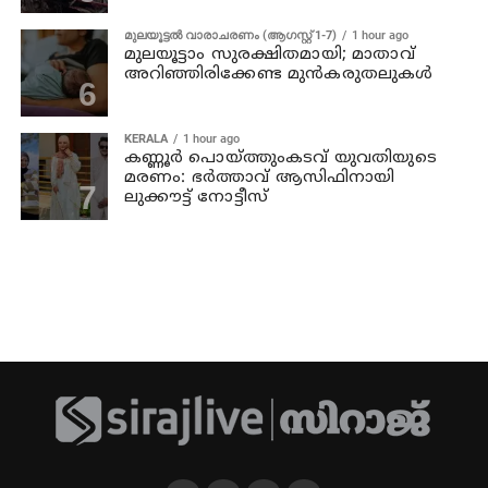
മുലയൂട്ടൽ വാരാചരണം (ആഗസ്റ്റ് 1-7)
1 hour ago
മുലയൂട്ടാം സുരക്ഷിതമായി; മാതാവ്
അറിഞ്ഞിരിക്കേണ്ട മുൻകരുതലുകൾ
KERALA
1 hour ago
കണ്ണൂര്‍ പൊയ്ത്തുംകടവ് യുവതിയുടെ
മരണം: ഭർത്താവ് ആസിഫിനായി
ലുക്കൗട്ട് നോട്ടീസ്