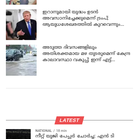
ഇറാനുമായി യുദ്ധം ഉടൻ
അവസാനിച്ചേക്കുമെന്ന് ട്രംപ്;
ആയുധശേഖരത്തിൽ കുറവെന്നും
വെളിപ്പെടുത്തൽ
അടുത്ത ദിവസങ്ങളിലും
അതിശക്തമായ മഴ തുടരുമെന്ന് കേന്ദ്ര
കാലാവസ്ഥാ വകുപ്പ്; ഇന്ന് എട്ട്
ജില്ലകളിൽ ഓറഞ്ച് അലർട്ട്
LATEST
NATIONAL
18 min
നീറ്റ് യുജി പേപ്പർ ചോർച്ച: എൻ ടി