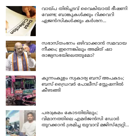
വായ്പ തിരിച്ചടവ് വൈകിയാൽ ഭീഷണി
വേണ്ട; ബാങ്കുകൾക്കും റിക്കവറി
ഏജൻസികൾക്കും കർശന
നിയന്ത്രണങ്ങളുമായി ആർ ബി ഐ
സഭാസ്തംഭനം ഒഴിവാക്കാൻ സമവായ
നീക്കം; ഇന്നെങ്കിലും അമിത് ഷാ
രാജ്യസഭയിലെത്തുമോ?
കുന്നംകുളം സ്വകാര്യ ബസ് അപകടം;
ബസ് ഡ്രൈവര്‍ പോലീസ് സ്റ്റേഷനില്‍
കീഴടങ്ങി
പരാക്രമം കോടതിയിലും;
വിമാനത്തിലെ എമര്‍ജന്‍സി ഡോര്‍
തുറക്കാന്‍ ശ്രമിച്ച യുവാവ് മജിസ്ട്രേറ്റിന്
മുന്നില്‍ ജാമ്യപേപ്പര്‍ വലിച്ചുകീറി