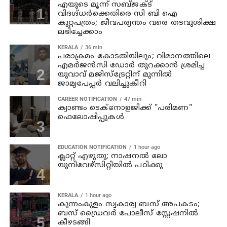
എയുടെ മൂന്ന് സബ്ജക്ട്
വിദഗ്ദ്ധർക്കെതിരെ സി ബി ഐ
കുറ്റപത്രം; ജീവപര്യന്തം വരെ തടവുശിക്ഷ
ലഭിച്ചേക്കാം
KERALA
36 min
പരാക്രമം കോടതിയിലും; വിമാനത്തിലെ
എമര്‍ജന്‍സി ഡോര്‍ തുറക്കാന്‍ ശ്രമിച്ച
യുവാവ് മജിസ്ട്രേറ്റിന് മുന്നില്‍
ജാമ്യപേപ്പര്‍ വലിച്ചുകീറി
CAREER NOTIFICATION
47 min
ക്വാണ്ടം ടെക്‌നോളജിക്ക് "പരിമണ"
ഫെലോഷിപ്പുകൾ
EDUCATION NOTIFICATION
1 hour ago
ക്ലാറ്റ് എഴുതു; നാഷനൽ ലോ
യൂനിവേഴ്‌സിറ്റിയിൽ പഠിക്കൂ
KERALA
1 hour ago
കുന്നംകുളം സ്വകാര്യ ബസ് അപകടം;
ബസ് ഡ്രൈവര്‍ പോലീസ് സ്റ്റേഷനില്‍
കീഴടങ്ങി