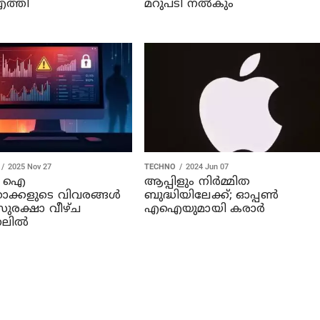
ത്തി
മറുപടി നൽകും
2025 Nov 27
TECHNO
2024 Jun 07
എ ഐ
ആപ്പിളും നിര്‍മ്മിത
ക്കളുടെ വിവരങ്ങൾ
ബുദ്ധിയിലേക്ക്; ഓപ്പണ്‍
സുരക്ഷാ വീഴ്ച
എഐയുമായി കരാര്‍
നലിൽ