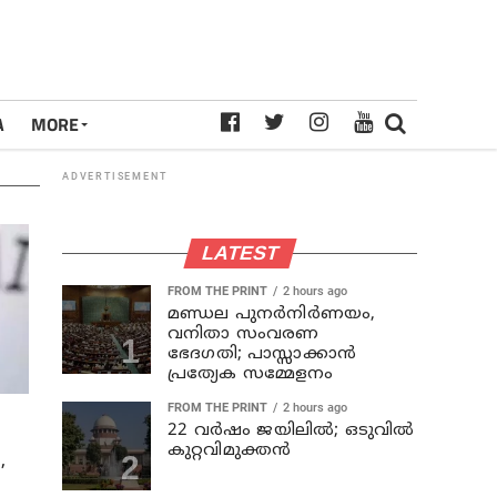
A
MORE
ADVERTISEMENT
LATEST
FROM THE PRINT
2 hours ago
മണ്ഡല പുനർനിർണയം,
വനിതാ സംവരണ
ഭേദഗതി; പാസ്സാക്കാൻ
പ്രത്യേക സമ്മേളനം
FROM THE PRINT
2 hours ago
22 വർഷം ജയിലിൽ; ഒടുവിൽ
കുറ്റവിമുക്തൻ
,