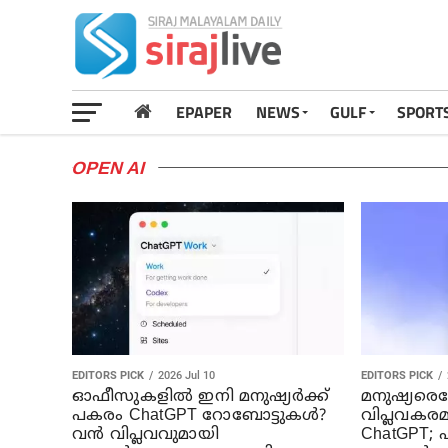
EPAPER
NEWS
GULF
SPORT
OPEN AI
EDITORS PICK
2026 Jul 10
EDITORS PICK
ഓഫീസുകളിൽ ഇനി മനുഷ്യർക്ക്
മനുഷ്യരെപ
പകരം ChatGPT റോബോട്ടുകൾ?
വിപ്ലവകരമ
വൻ വിപ്ലവവുമായി
ChatGPT;