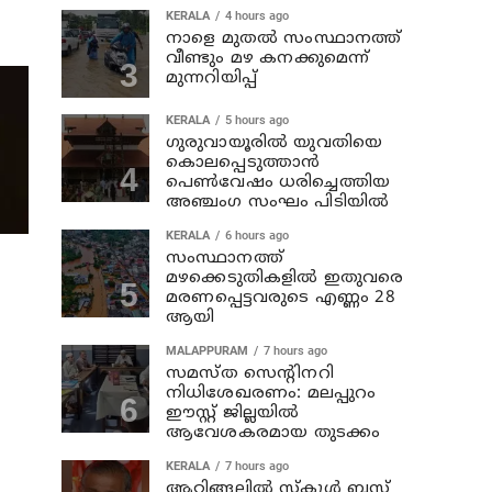
KERALA
4 hours ago
നാളെ മുതല്‍ സംസ്ഥാനത്ത്
വീണ്ടും മഴ കനക്കുമെന്ന്
മുന്നറിയിപ്പ്
KERALA
5 hours ago
ഗുരുവായൂരില്‍ യുവതിയെ
കൊലപ്പെടുത്താന്‍
പെണ്‍വേഷം ധരിച്ചെത്തിയ
അഞ്ചംഗ സംഘം പിടിയില്‍
KERALA
6 hours ago
സംസ്ഥാനത്ത്
മഴക്കെടുതികളില്‍ ഇതുവരെ
മരണപ്പെട്ടവരുടെ എണ്ണം 28
ആയി
MALAPPURAM
7 hours ago
സമസ്ത സെന്റിനറി
നിധിശേഖരണം: മലപ്പുറം
ഈസ്റ്റ് ജില്ലയിൽ
ആവേശകരമായ തുടക്കം
KERALA
7 hours ago
ആറ്റിങ്ങലില്‍ സ്‌കൂള്‍ ബസ്