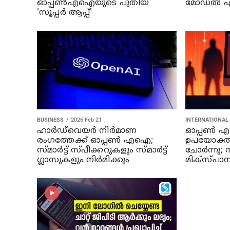
ഓപ്പൺഎഐയുടെ പുതിയ
മോഡൽ എ
'സൂപ്പർ ആപ്പ്'
BUSINESS
2026 Feb 21
INTERNATIONAL
ഹാർഡ്‍വെയർ നിർമാണ
ഓപ്പൺ 
രംഗത്തേക്ക് ഓപ്പൺ എഐ;
ഉപയോക്താ
സ്മാർട്ട് സ്പീക്കറുകളും സ്മാർട്ട്
ചോർന്നു; 
ഗ്ലാസുകളും നിർമിക്കും
മിക്സ്പാ