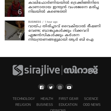
കാലിഫോര്‍ണിയയില്‍ ട്രെക്കിങ്ങിനിടെ
കാണാതായ ഇന്ത്യന്‍ വംശജനെ മരിച്ച
നിലയില്‍ കണ്ടെത്തി
BUSINESS
1 hour ago
വായ്പ തിരിച്ചടവ് വൈകിയാൽ ഭീഷണി
വേണ്ട; ബാങ്കുകൾക്കും റിക്കവറി
ഏജൻസികൾക്കും കർശന
നിയന്ത്രണങ്ങളുമായി ആർ ബി ഐ
TECHNOLOGY
HEALTH
FIRST GEAR
SCIENCE
RELIGION
BUSINESS
EDUCATION
ODD NEWS
OPINIONS