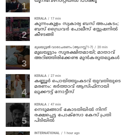
യൂനിവേഴ്‌സിറ്റിയിൽ പഠിക്കൂ
KERALA
17 min
കുന്നംകുളം സ്വകാര്യ ബസ് അപകടം;
ബസ് ഡ്രൈവര്‍ പോലീസ് സ്റ്റേഷനില്‍
കീഴടങ്ങി
മുലയൂട്ടൽ വാരാചരണം (ആഗസ്റ്റ് 1-7)
20 min
മുലയൂട്ടാം സുരക്ഷിതമായി; മാതാവ്
അറിഞ്ഞിരിക്കേണ്ട മുൻകരുതലുകൾ
KERALA
27 min
കണ്ണൂര്‍ പൊയ്ത്തുംകടവ് യുവതിയുടെ
മരണം: ഭർത്താവ് ആസിഫിനായി
ലുക്കൗട്ട് നോട്ടീസ്
KERALA
47 min
നെടുമങ്ങാട് കോടതിയില്‍ നിന്ന്
രക്ഷപ്പെട്ട പോക്‌സോ കേസ് പ്രതി
പിടിയില്‍
INTERNATIONAL
1 hour ago